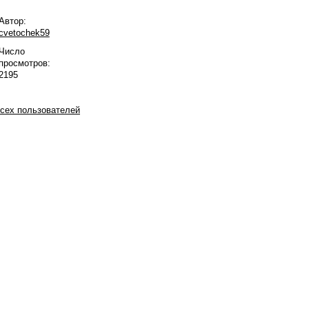
Автор:
cvetochek59
Число
просмотров:
2195
сех пользователей