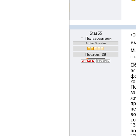
Stas55
Пользователи
вм
Junior Boarder
М
Постов: 29
на
Об
вс
фо
ко
По
за
жи
пр
пе
во
со
"В
по