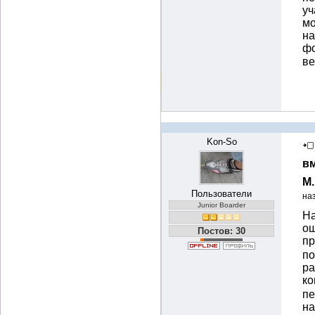
уч
мо
на
ф
ве
Kon-So
вм
М
Пользователи
на
Junior Boarder
На
ощ
Постов: 30
п
по
ра
ко
пе
на