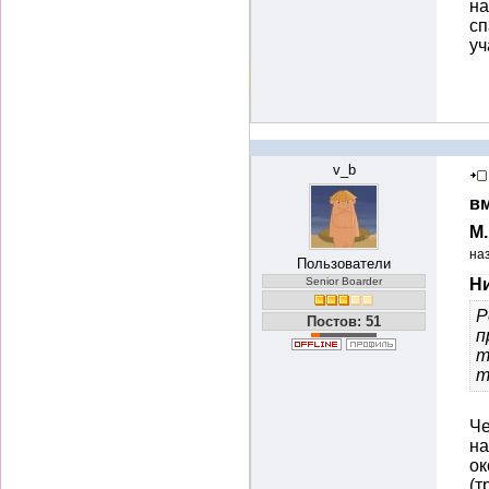
на
сп
уч
v_b
вм
М
на
Пользователи
Senior Boarder
Ни
Р
Постов: 51
п
т
т
Че
на
ок
(т