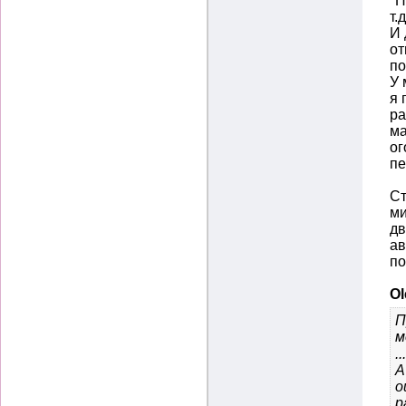
"П
т.д
И 
от
по
У 
я 
ра
ма
ог
пе
Ст
ми
дв
ав
по
Ol
П
м
..
А
о
р