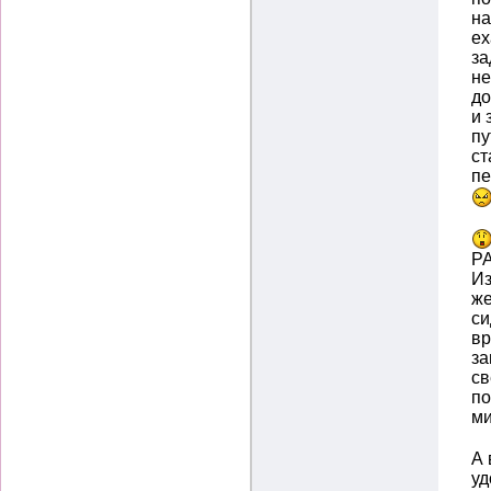
на
ех
за
н
до
и 
пу
ст
пе
РА
Из
же
си
вр
за
св
по
ми
А 
уд