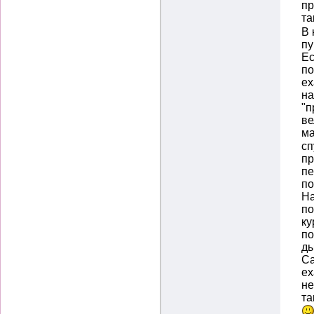
пр
та
В 
пу
Ес
по
ех
на
"п
ве
м
сп
пр
пе
по
На
по
ку
по
ды
Са
ех
не
та