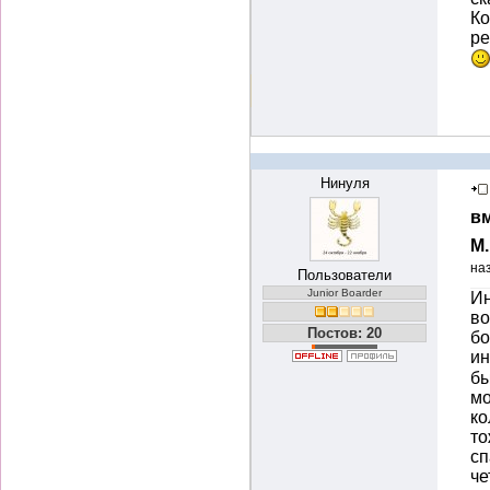
Ко
ре
Нинуля
вм
М
на
Пользователи
Junior Boarder
Ин
во
Постов: 20
бо
ин
бы
мо
ко
то
сп
че