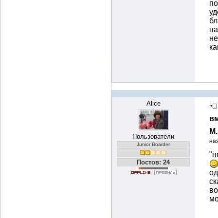
по
уд
бл
па
не
ка
Alice
вм
М
Пользователи
на
Junior Boarder
"п
Постов: 24
од
ск
во
мо