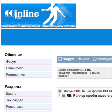
Общение
Форум
Начало
Древовидн
Форум
Наши фото
Добро пожаловать,
Гость
Вход
или
Регистрация
Забыли
Роллер лист
пароль?
Разделы
Форум
Общий форум
М
Школа
RE: Роллер пробег вместе
Тех-раздел
Репортажи