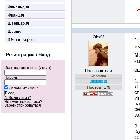
Финляндия
Франция
Швейцария
Швеция
OlegV
Южная Корея
вм
Регистрация / Вход
М
на
Имя пользователя (логин)
ещ
Пользователи
Moderator
Пароль
1.
Я 
Постов: 179
Запомнить меня
сп
Ин
Забыли логин?
Нет учетной записи?
на
Зарегистрироваться
ре
за
2.
Ко
Сл