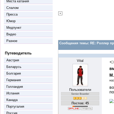
Места катания
Слалом
Пресса
Юмор
Медпункт
Видео
Разное
Сообщения темы:
RE: Роллер пр
Путеводитель
Австрия
Vital
Беларусь
вм
Болгария
М
Германия
на
Голландия
во
Пользователи
по
Испания
Senior Boarder
Канада
Постов: 45
Португалия
Россия