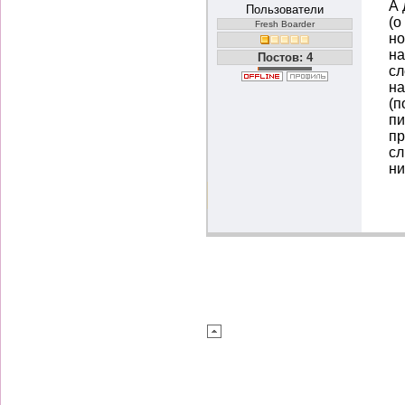
А 
Пользователи
(о
Fresh Boarder
но
на
Постов: 4
сл
на
(п
пи
пр
сл
ни