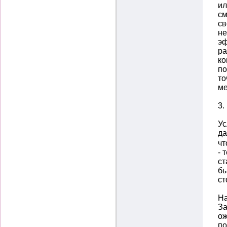
ил
см
св
не
эф
ра
ко
по
то
ме
3.
Ус
д
чт
- 
ст
бы
ст
На
За
ож
п