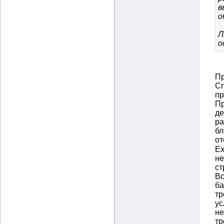
в
о
Л
о
Пр
Сп
пр
Пр
де
ра
бл
от
Ех
не
ст
Вс
ба
тр
ус
не
тр