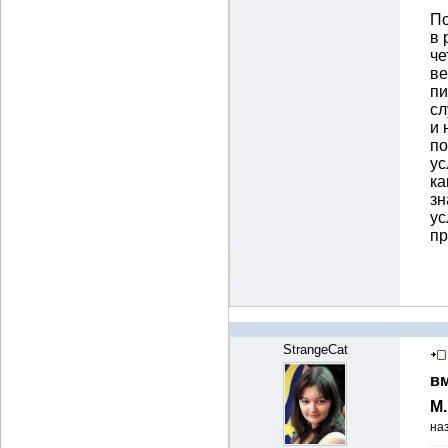
По
в 
че
ве
пи
сл
и 
по
ус
ка
зн
ус
пр
StrangeCat
вм
М
на