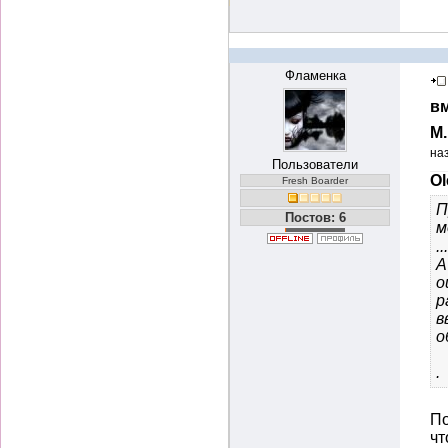
Фламенка
вм
М
на
Пользователи
Ol
Fresh Boarder
П
Постов: 6
м
..
А
о
р
в
о
.
По
чт