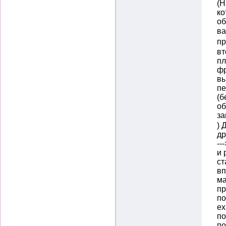
(Н
ко
об
ва
пр
вт
пл
фр
вы
пе
(б
об
за
) 
др
--
и 
ст
вп
ма
пр
по
ех
по
по