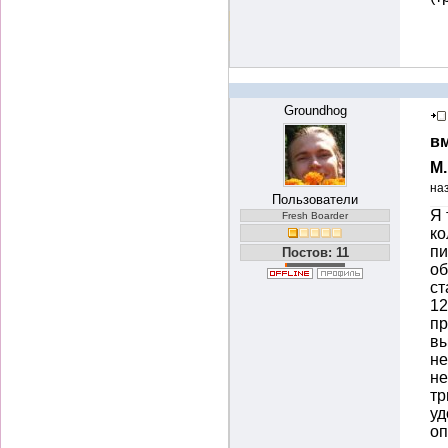
Groundhog
вм
М
на
Пользователи
Я 
Fresh Boarder
ко
п
Постов: 11
об
ст
12
пр
вы
не
не
тр
уд
оп