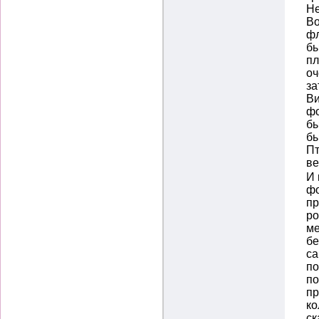
Не
Во
фл
бы
пл
оч
за
Ви
фо
бы
бы
Пт
ве
И 
фо
пр
ро
ме
бе
са
по
по
пр
ко
ск