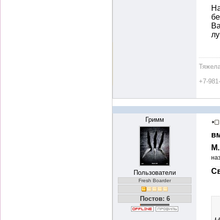
На
бе
Ва
л
Тяжела
+7-981
Гримм
вм
М
на
Св
Пользователи
Fresh Boarder
Постов: 6