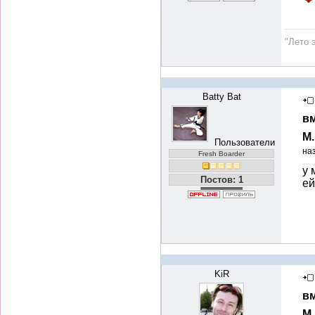
"Лето 
Batty Bat
вм
М
Пользователи
на
Fresh Boarder
у 
Постов: 1
ей
KiR
вм
М