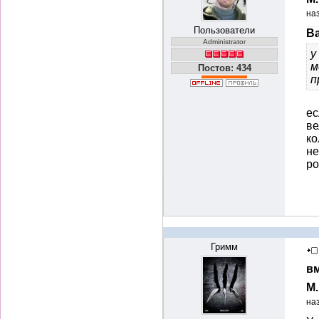
на
Пользователи
Ba
Administrator
у
м
Постов: 434
п
ес
ве
к
не
р
Гримм
вм
М
на