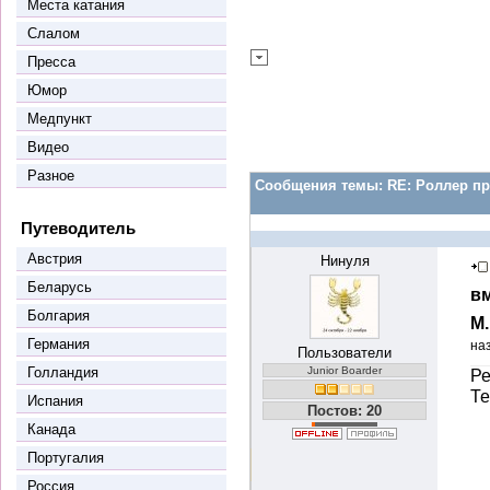
Места катания
Слалом
Пресса
Юмор
Медпункт
Видео
Разное
Сообщения темы:
RE: Роллер пр
Путеводитель
Австрия
Нинуля
Беларусь
вм
Болгария
М
Германия
на
Пользователи
Голландия
Junior Boarder
Ре
Те
Испания
Постов: 20
Канада
Португалия
Россия