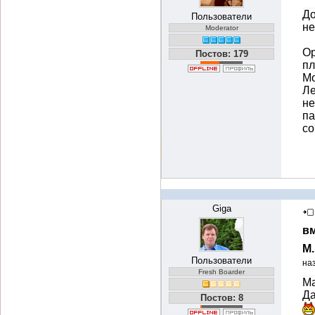
До
Пользователи
не
Moderator
Ор
Постов: 179
пл
Мо
Ле
не
па
со
Giga
вм
М
Пользователи
на
Fresh Boarder
Ма
Да
Постов: 8