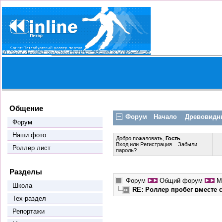
Общение
Форум
Начало
Древовидн
Форум
Наши фото
Добро пожаловать,
Гость
Вход
или
Регистрация
Забыли
Роллер лист
пароль?
Разделы
Форум
Общий форум
М
Школа
RE: Роллер пробег вместе
Тех-раздел
Репортажи