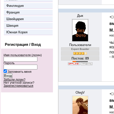
Финляндия
Франция
Дык
Швейцария
вм
Швеция
М
Южная Корея
на
чь
Регистрация / Вход
Пользователи
ко
Expert Boarder
по
Имя пользователя (логин)
- 
Постов: 89
Пароль
Запомнить меня
Забыли логин?
Нет учетной записи?
Зарегистрироваться
OlegV
вм
М
на