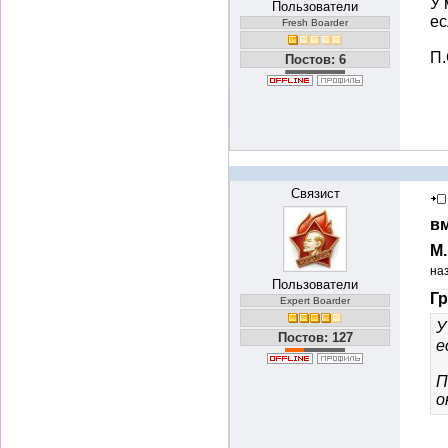
У 
Пользователи
ес
Fresh Boarder
П.
Постов: 6
Связист
вм
М
на
Пользователи
Гр
Expert Boarder
У
Постов: 127
е
П
о