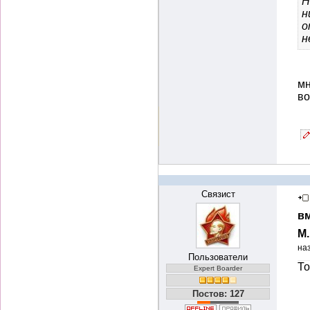
Н
н
о
н
мн
во
Связист
вм
М
на
Пользователи
То
Expert Boarder
Постов: 127