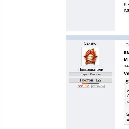
бе
и
Связист
вм
М
на
Пользователи
Vi
Expert Boarder
Постов: 127
S
б
и