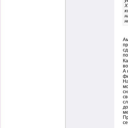
у
Х
к
н
н
Ам
пр
сд
п
Ка
во
А 
фи
На
мо
сн
св
сл
до
ме
Пр
се