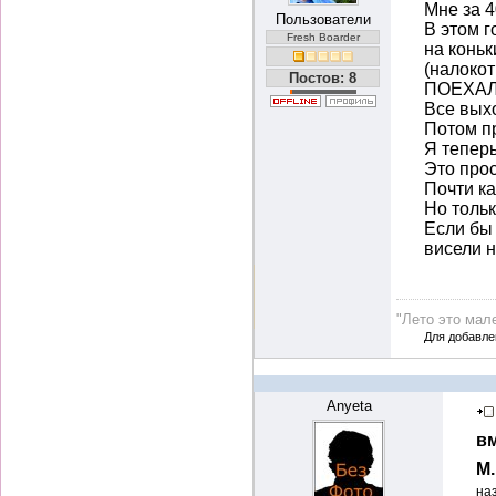
Мне за 4
Пользователи
В этом г
Fresh Boarder
на коньк
(налокот
Постов: 8
ПОЕХАЛ!
Все выхо
Потом пр
Я теперь
Это прос
Почти ка
Но толь
Если бы 
висели н
"Лето это мале
Для добавле
Anyeta
вм
М
на