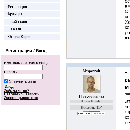
ос
вм
Финляндия
Оч
Франция
ув
Швейцария
Хо
ко
Швеция
ро
Южная Корея
же
Регистрация / Вход
Имя пользователя (логин)
Megavvolt
Пароль
вм
Запомнить меня
М
Забыли логин?
на
Нет учетной записи?
Пользователи
Зарегистрироваться
Эт
Expert Boarder
че
Постов: 154
с
ка
пе