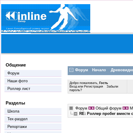
Общение
Форум
Начало
Древовидн
Форум
Наши фото
Добро пожаловать,
Гость
Вход
или
Регистрация
Забыли
Роллер лист
пароль?
Разделы
Форум
Общий форум
М
Школа
RE: Роллер пробег вместе
Тех-раздел
Репортажи