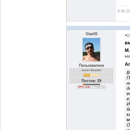
8 9II 2I
Stas55
вм
М
на
An
Пользователи
Junior Boarder
В
П
Постов: 29
н
д
е
е
И
б
к
м
О