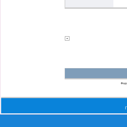
Фор
П