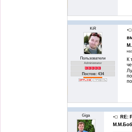
KiR
вм
М
на
Пользователи
К 
Administrator
че
Лу
Постов: 434
по
п
Giga
RE: 
М.М.Бо