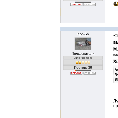
Kon-So
вм
М
Пользователи
на
Junior Boarder
St
Постов: 30
н
п
в
Лу
пр