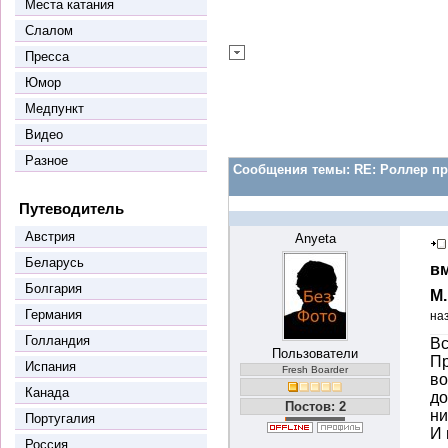
Места катания
Слалом
Пресса
Юмор
Медпункт
Видео
Разное
Сообщения темы:
RE: Роллер пр
Путеводитель
Австрия
Anyeta
Беларусь
вм
Болгария
М
Германия
на
Голландия
Вс
Пользователи
Пр
Испания
Fresh Boarder
во
Канада
до
Постов: 2
ни
Португалия
И 
Россия