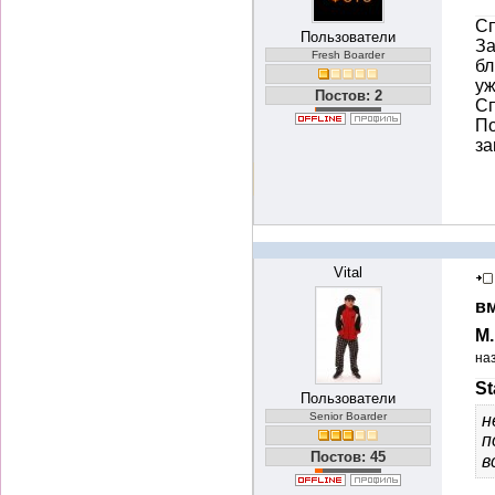
Сп
Пользователи
За
Fresh Boarder
бл
уж
Постов: 2
Сп
По
з
Vital
вм
М
на
St
Пользователи
Senior Boarder
н
п
Постов: 45
в