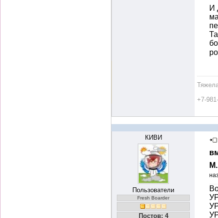
И 
ма
пе
Та
бо
р
Тяжела
+7-981
КИВИ
вм
М
на
Во
Пользователи
УР
Fresh Boarder
УР
УР
Постов: 4