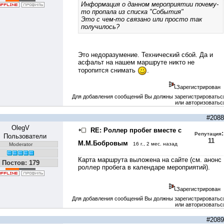
Информация о данном мероприятии почему-
то пропала из списка "События"
Это с чем-то связано или просто так
получилось?
Это недоразумение. Технический сбой. Да и
асфальт на нашем маршруте никто не
торопится снимать
.
Зарегистрирован
Для добавления сообщений Вы должны зарегистрироватьс
или авторизоватьс
#2088
OlegV
RE: Роллер пробег вместе с
:
Репутация
Пользователи
11
М.М.Бобровым
16 г., 2 мес. назад
Moderator
Карта маршрута выложена на сайте (см. анонс
Постов: 179
роллер пробега в календаре мероприятий).
Зарегистрирован
Для добавления сообщений Вы должны зарегистрироватьс
или авторизоватьс
#2089