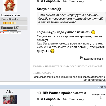
М.М.Бобровым
16 г., 2 мес. назад
Stasya писал(а):
Это выходит весь маршрут в сплошной
Пользователи
борьбе с пересечением трамвайных путей?
Expert Boarder
а как же быть новичкам?
Постов: 127
Когда-нибудь надо учиться начинать
Сядьте на хвост старшим товарищам, они не
откажут.
Как бы взаимопомощь все-таки присутствует.
Особенно это заметно если помощь требуется
девушке
Зарегистрирован
Тяжела и неказиста жизнь российского связиста!
+7-981-744-4507
Для добавления сообщений Вы должны зарегистрироватьс
или авторизоватьс
#2099
Alice
RE: Роллер пробег вместе с
:
Репутация
1
М.М.Бобровым
16 г., 2 мес. назад