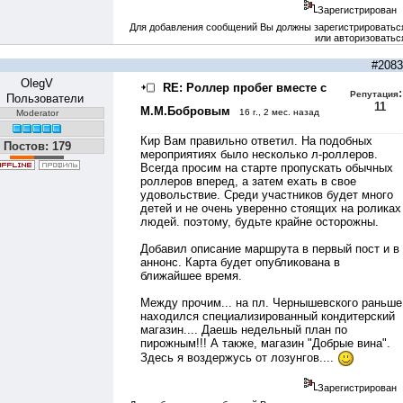
Зарегистрирован
Для добавления сообщений Вы должны зарегистрироватьс
или авторизоватьс
#2083
OlegV
RE: Роллер пробег вместе с
:
Репутация
Пользователи
11
М.М.Бобровым
16 г., 2 мес. назад
Moderator
Кир Вам правильно ответил. На подобных
Постов: 179
мероприятиях было несколько л-роллеров.
Всегда просим на старте пропускать обычных
роллеров вперед, а затем ехать в свое
удовольствие. Среди участников будет много
детей и не очень уверенно стоящих на роликах
людей. поэтому, будьте крайне осторожны.
Добавил описание маршрута в первый пост и в
аннонс. Карта будет опубликована в
ближайшее время.
Между прочим... на пл. Чернышевского раньше
находился специализированный кондитерский
магазин.... Даешь недельный план по
пирожным!!! А также, магазин "Добрые вина".
Здесь я воздержусь от лозунгов....
Зарегистрирован