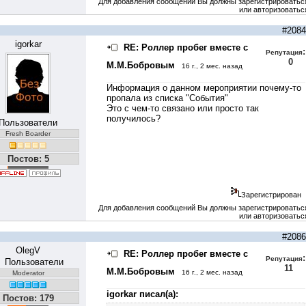
Для добавления сообщений Вы должны зарегистрироватьс
или авторизоватьс
#2084
igorkar
RE: Роллер пробег вместе с
:
Репутация
0
М.М.Бобровым
16 г., 2 мес. назад
Информация о данном мероприятии почему-то
пропала из списка "События"
Это с чем-то связано или просто так
получилось?
Пользователи
Fresh Boarder
Постов: 5
Зарегистрирован
Для добавления сообщений Вы должны зарегистрироватьс
или авторизоватьс
#2086
OlegV
RE: Роллер пробег вместе с
:
Репутация
Пользователи
11
М.М.Бобровым
16 г., 2 мес. назад
Moderator
igorkar писал(а):
Постов: 179