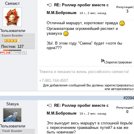
Связист
RE: Роллер пробег вместе с
:
Репутация
3
М.М.Бобровым
16 г., 2 мес. назад
Отличный маршрут, коротковат правда
Организаторам огромнейший респект и
Пользователи
уважуха
Expert Boarder
ЗЫ. В этом году "Смена" будет =хотя бы
Постов: 127
одна???
Зарегистрирован
Тяжела и неказиста жизнь российского связиста!
+7-981-744-4507
Для добавления сообщений Вы должны зарегистрироватьс
или авторизоватьс
#2094
Stasya
RE: Роллер пробег вместе с
:
Репутация
0
М.М.Бобровым
16 г., 2 мес. назад
Это выходит весь маршрут в сплошной борьбе
Пользователи
с пересечением трамвайных путей? а как же
Fresh Boarder
быть новичкам?