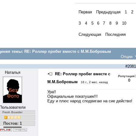
Первая
Предыдущая
1
2
3
4
5
6
7
8
9
10
Следующая
Последняя
ения темы:
RE: Роллер пробег вместе с М.М.Бобровым
Опции
#2081
Наталья
RE: Роллер пробег вместе с
:
Репутация
0
М.М.Бобровым
16 г., 2 мес. назад
Ура!!
Официальные покатушек!!!
Еду и плюс народ сподвигаю на сие действо!
Пользователи
Fresh Boarder
Постов: 1