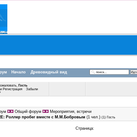
рум
Начало
Древовидный вид
пожаловать,
Гость
ли
Регистрация
Забыли
?
рум
Общий форум
Мероприятия, встречи
RE: Роллер пробег вместе с М.М.Бобровым
(1 чел.)
(1) Гость
Страница: