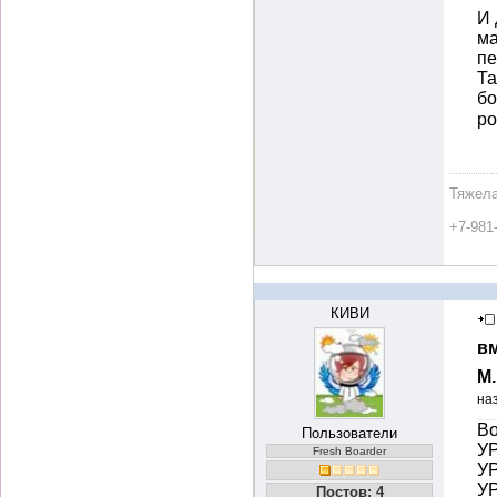
И 
ма
пе
Та
бо
р
Тяжела
+7-981
КИВИ
вм
М
на
Во
Пользователи
УР
Fresh Boarder
УР
УР
Постов: 4