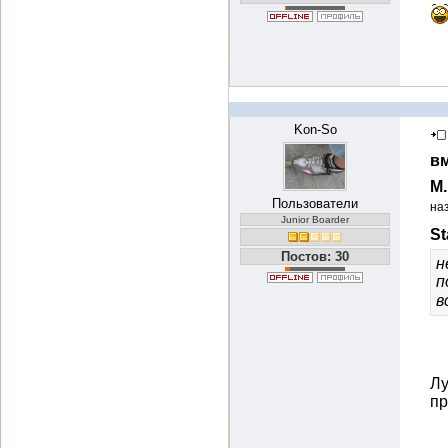
Kon-So
вм
М
Пользователи
на
Junior Boarder
St
Постов: 30
н
п
в
Лу
пр