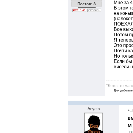
Мне за 4
Постов: 8
В этом г
на коньк
(налокот
ПОЕХАЛ!
Все выхо
Потом пр
Я теперь
Это прос
Почти ка
Но толь
Если бы 
висели н
"Лето это мале
Для добавле
Anyeta
вм
М
на