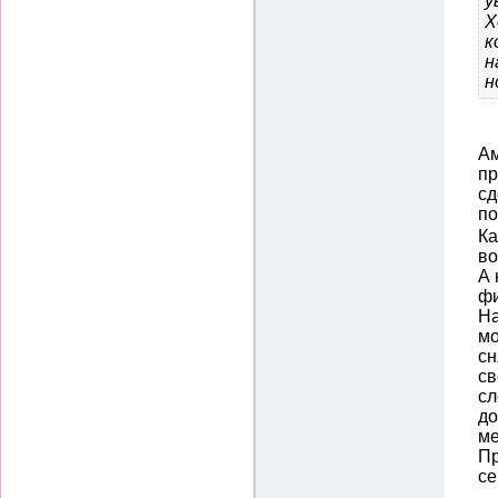
у
Х
к
н
н
Ам
пр
сд
п
Ка
во
А 
фи
На
мо
сн
св
сл
до
ме
Пр
се