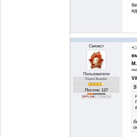
бе
и
Связист
вм
М
на
Пользователи
Vi
Expert Boarder
S
Постов: 127
б
и