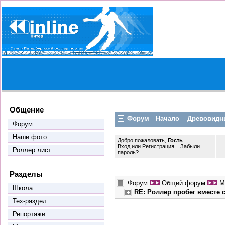
Общение
Форум
Начало
Древовидн
Форум
Наши фото
Добро пожаловать,
Гость
Вход
или
Регистрация
Забыли
Роллер лист
пароль?
Разделы
Форум
Общий форум
М
Школа
RE: Роллер пробег вместе
Тех-раздел
Репортажи