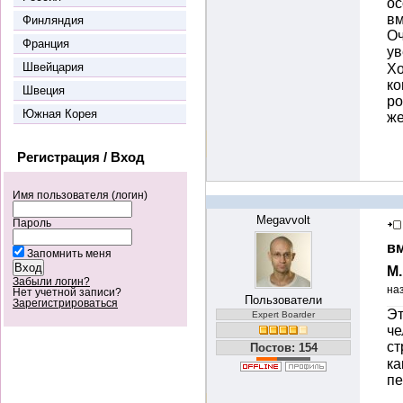
ос
вм
Финляндия
Оч
Франция
ув
Швейцария
Хо
ко
Швеция
ро
Южная Корея
же
Регистрация / Вход
Имя пользователя (логин)
Megavvolt
Пароль
вм
Запомнить меня
М
Забыли логин?
на
Нет учетной записи?
Пользователи
Зарегистрироваться
Эт
Expert Boarder
че
с
Постов: 154
ка
пе