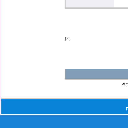
Фор
П