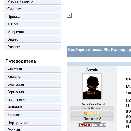
Места катания
Слалом
Пресса
Юмор
Медпункт
Видео
Разное
Сообщения темы:
RE: Роллер пр
Путеводитель
Австрия
Anyeta
Беларусь
вм
Болгария
М
Германия
на
Голландия
Вс
Пользователи
Пр
Испания
Fresh Boarder
во
Канада
до
Постов: 2
ни
Португалия
И 
Россия