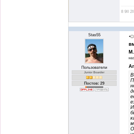
8 9II 2I
Stas55
вм
М
на
An
Пользователи
Junior Boarder
В
П
Постов: 29
н
д
е
е
И
б
к
м
О