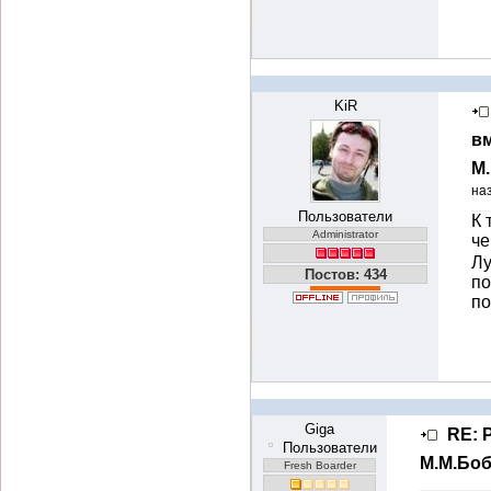
KiR
вм
М
на
Пользователи
К 
Administrator
че
Лу
Постов: 434
по
п
Giga
RE: 
Пользователи
М.М.Бо
Fresh Boarder