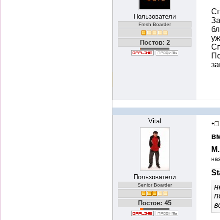
Сп
Пользователи
За
Fresh Boarder
бл
уж
Постов: 2
Сп
По
з
Vital
вм
М
на
St
Пользователи
Senior Boarder
н
п
Постов: 45
в