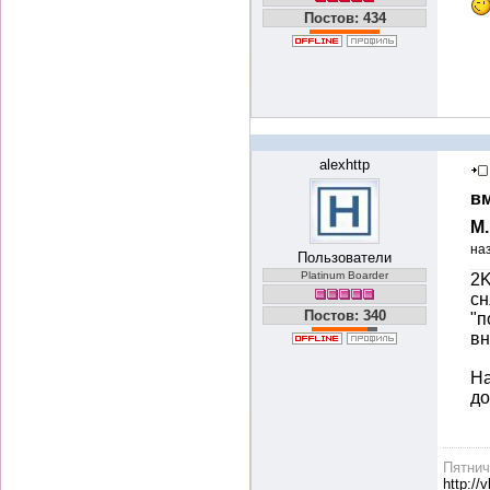
Постов: 434
alexhttp
вм
М
на
Пользователи
Platinum Boarder
2K
сн
Постов: 340
"п
вн
На
до
Пятни
http://