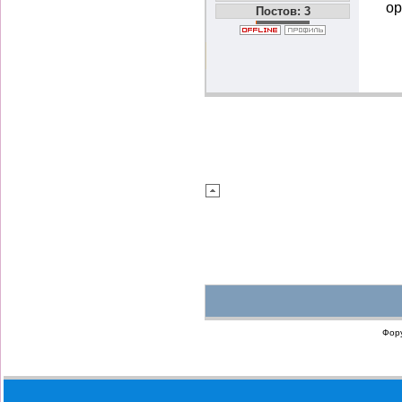
ор
Постов: 3
Фор