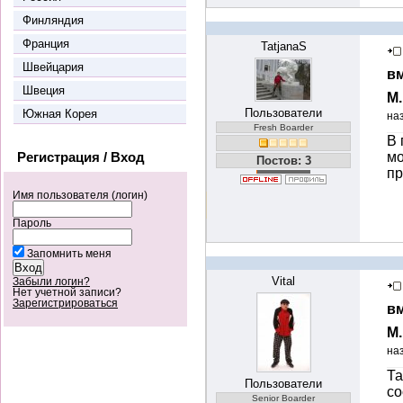
Финляндия
Франция
TatjanaS
Швейцария
вм
Швеция
М
Пользователи
Южная Корея
на
Fresh Boarder
В 
Регистрация / Вход
мо
Постов: 3
пр
Имя пользователя (логин)
Пароль
Запомнить меня
Vital
Забыли логин?
Нет учетной записи?
Зарегистрироваться
вм
М
на
Та
Пользователи
со
Senior Boarder