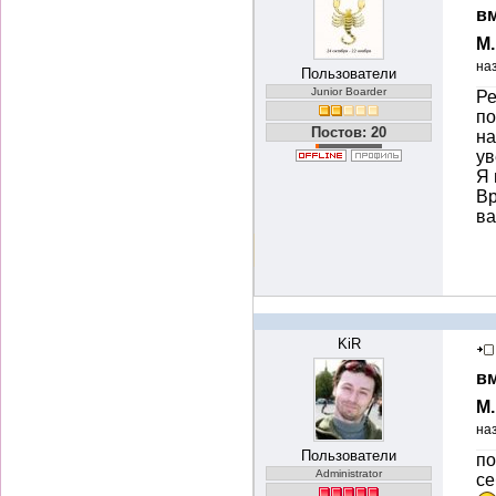
вм
М
на
Пользователи
Junior Boarder
Ре
по
Постов: 20
на
ув
Я 
Вр
ва
KiR
вм
М
на
Пользователи
по
Administrator
се