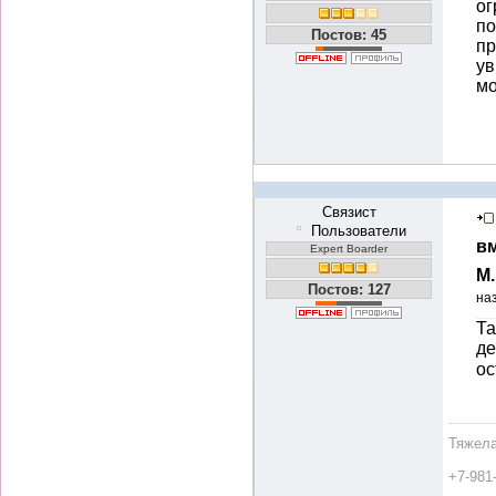
ог
по
Постов: 45
пр
ув
мо
Связист
Пользователи
вм
Expert Boarder
М
Постов: 127
на
Та
де
ос
Тяжела
+7-981