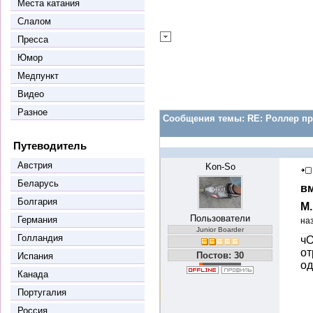
Места катания
Слалом
Пресса
Юмор
Медпункт
Видео
Разное
Сообщения темы:
RE: Роллер пр
Путеводитель
Австрия
Kon-So
Беларусь
вм
Болгария
М
Пользователи
Германия
на
Junior Boarder
Голландия
чО
от
Постов: 30
Испания
од
Канада
Португалия
Россия