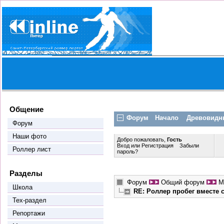
Общение
Форум
Начало
Древовидн
Форум
Наши фото
Добро пожаловать,
Гость
Вход
или
Регистрация
Забыли
Роллер лист
пароль?
Разделы
Форум
Общий форум
М
Школа
RE: Роллер пробег вместе
Тех-раздел
Репортажи