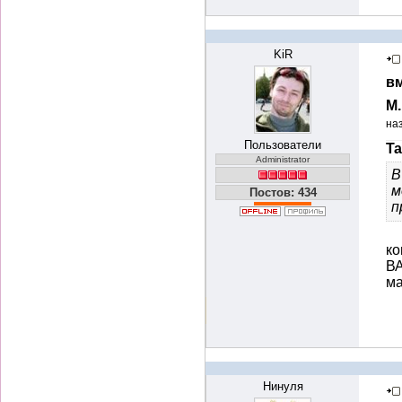
KiR
вм
М
на
Пользователи
Ta
Administrator
В
м
Постов: 434
п
ко
ВА
ма
Нинуля