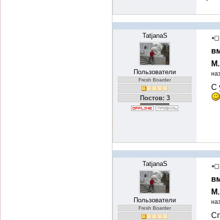
TatjanaS
вм
М
Пользователи
на
Fresh Boarder
С 
Постов: 3
TatjanaS
вм
М
Пользователи
на
Fresh Boarder
Сп