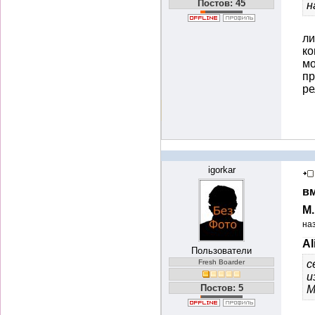
Постов: 45
н
ли
ко
мо
пр
ре
igorkar
вм
М
на
Al
Пользователи
Fresh Boarder
с
и
Постов: 5
М