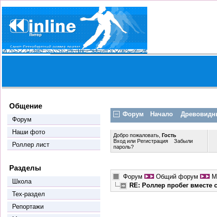
Общение
Форум
Начало
Древовидн
Форум
Наши фото
Добро пожаловать,
Гость
Вход
или
Регистрация
Забыли
Роллер лист
пароль?
Разделы
Форум
Общий форум
М
Школа
RE: Роллер пробег вместе
Тех-раздел
Репортажи