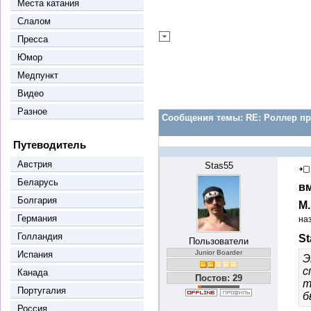
Места катания
Слалом
Пресса
Юмор
Медпункт
Видео
Разное
Сообщения темы:
RE: Роллер пр
Путеводитель
Австрия
Stas55
Беларусь
вм
Болгария
М
Германия
на
Голландия
St
Пользователи
Junior Boarder
Испания
Э
с
Канада
Постов: 29
т
Португалия
б
Россия