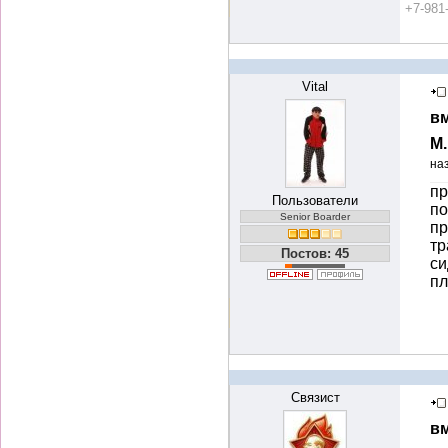
+7-981
Vital
вм
М
на
пр
Пользователи
по
Senior Boarder
пр
тр
Постов: 45
си
пл
Связист
вм