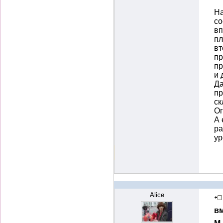
На
со
вп
пл
вт
пр
пр
и 
Да
пр
ск
О
А 
ра
у
Alice
вм