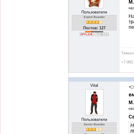
М
на
Пользователи
На
Expert Boarder
тр
пе
Постов: 127
Тяжела
+7-981
Vital
вм
М
на
Св
Пользователи
Senior Boarder
Н
т