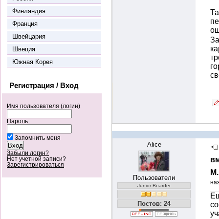
Финляндия
Та
пе
Франция
ош
Швейцария
За
ка
Швеция
тр
Южная Корея
го
св
Регистрация / Вход
Имя пользователя (логин)
Пароль
Запомнить меня
Alice
Забыли логин?
вм
Нет учетной записи?
Зарегистрироваться
М
Пользователи
на
Junior Boarder
Ещ
Постов: 24
со
уч