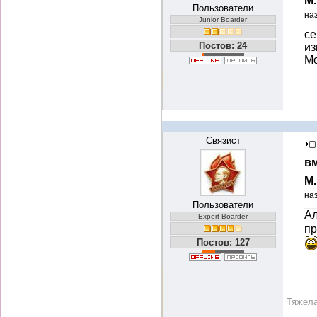
М
Пользователи
на
Junior Boarder
се
Постов: 24
из
Мо
Связист
вм
М
на
Пользователи
Ал
Expert Boarder
пр
Постов: 127
Тяжела