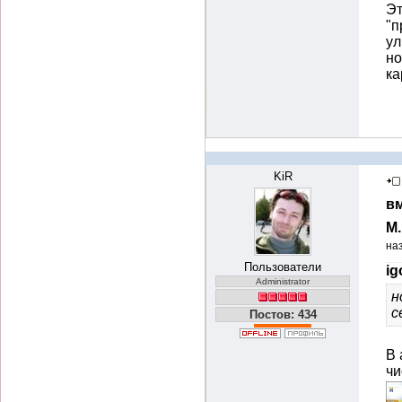
Эт
"п
ул
но
ка
KiR
вм
М
на
Пользователи
ig
Administrator
н
с
Постов: 434
В
чи