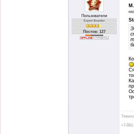
М
на
Пользователи
St
Expert Boarder
Э
Постов: 127
с
т
б
Ко
Ся
то
Ка
пр
Ос
тр
Тяжела
+7-981