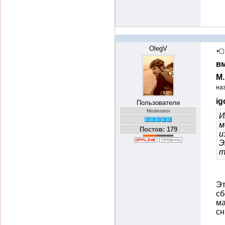
OlegV
вм
М
на
ig
Пользователи
Moderator
И
м
Постов: 179
и
Э
т
Эт
сб
ма
с