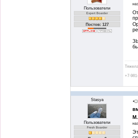
на
Пользователи
От
Expert Boarder
п
Ор
Постов: 127
ре
ЗЫ
бы
Тяжела
+7-981
Stasya
вм
М
Пользователи
на
Fresh Boarder
Эт
сп