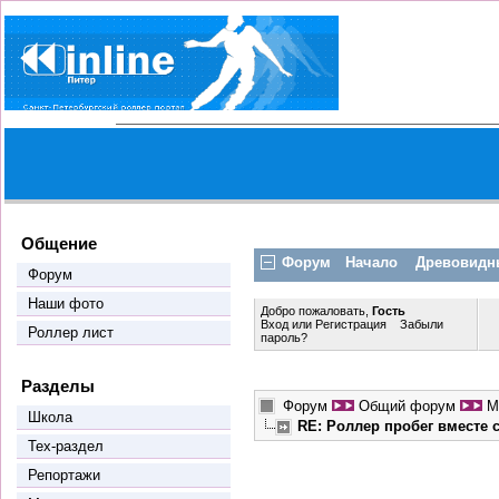
Общение
Форум
Начало
Древовидн
Форум
Наши фото
Добро пожаловать,
Гость
Вход
или
Регистрация
Забыли
Роллер лист
пароль?
Разделы
Форум
Общий форум
М
Школа
RE: Роллер пробег вместе
Тех-раздел
Репортажи