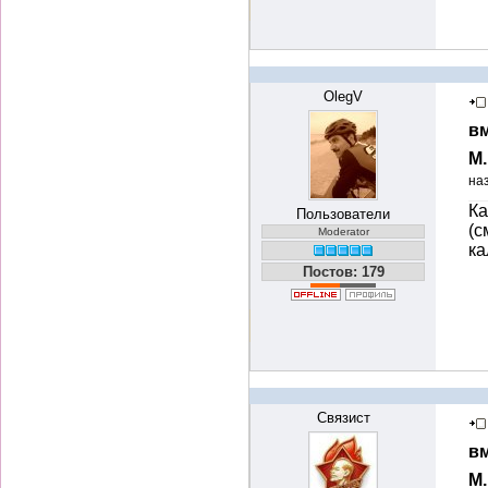
OlegV
вм
М
на
Ка
Пользователи
(с
Moderator
ка
Постов: 179
Связист
вм
М