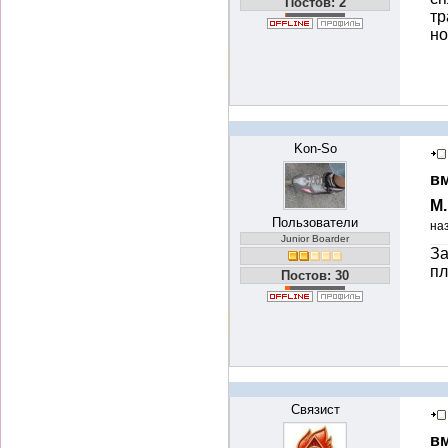
Постов: 2
тр
но
Kon-So
вм
М
Пользователи
на
Junior Boarder
За
пл
Постов: 30
Связист
вм