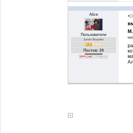
Alice
вм
М
Пользователи
на
Junior Boarder
ра
Постов: 24
ко
ма
Ал