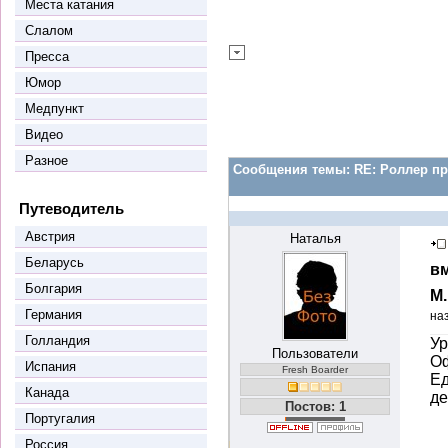
Места катания
Слалом
Пресса
Юмор
Медпункт
Видео
Разное
Сообщения темы:
RE: Роллер пр
Путеводитель
Австрия
Наталья
Беларусь
вм
Болгария
М
Германия
на
Голландия
Ур
Пользователи
Оф
Испания
Fresh Boarder
Ед
Канада
де
Постов: 1
Португалия
Россия