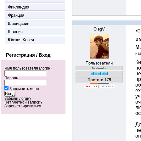
Финляндия
Франция
Швейцария
OlegV
Швеция
вм
Южная Корея
М
на
Регистрация / Вход
Ки
Пользователи
по
Имя пользователя (логин)
Moderator
не
Пароль
пр
Постов: 179
об
Запомнить меня
ех
уч
Забыли логин?
оч
Нет учетной записи?
Зарегистрироваться
лю
ос
До
пе
оп