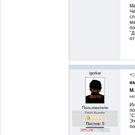
Ме
Че
сп
ма
по
"Д
от
igorkar
вм
М
на
Ин
Пользователи
по
Fresh Boarder
"С
Эт
Постов: 5
по