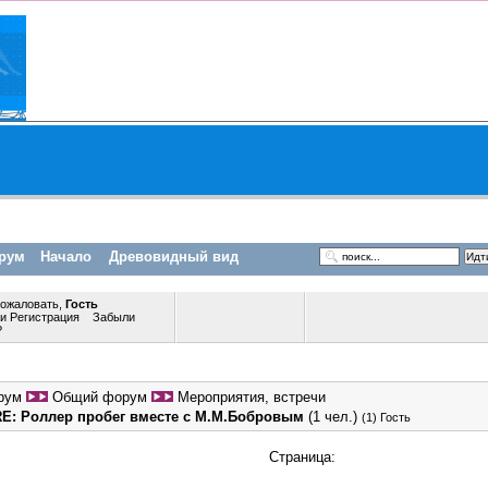
рум
Начало
Древовидный вид
пожаловать,
Гость
ли
Регистрация
Забыли
?
рум
Общий форум
Мероприятия, встречи
RE: Роллер пробег вместе с М.М.Бобровым
(1 чел.)
(1) Гость
Страница: