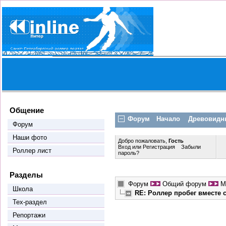
Общение
Форум
Начало
Древовидн
Форум
Наши фото
Добро пожаловать,
Гость
Вход
или
Регистрация
Забыли
Роллер лист
пароль?
Разделы
Форум
Общий форум
М
Школа
RE: Роллер пробег вместе
Тех-раздел
Репортажи