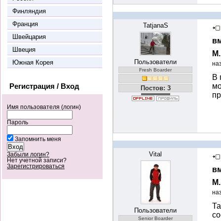
Финляндия
Франция
TatjanaS
Швейцария
вм
Швеция
М
Пользователи
Южная Корея
на
Fresh Boarder
В 
Регистрация / Вход
мо
Постов: 3
пр
Имя пользователя (логин)
Пароль
Запомнить меня
Vital
Забыли логин?
Нет учетной записи?
Зарегистрироваться
вм
М
на
Та
Пользователи
со
Senior Boarder