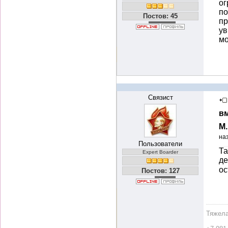
ог
по
Постов: 45
пр
ув
мо
Связист
вм
М
на
Пользователи
Та
Expert Boarder
де
ос
Постов: 127
Тяжела