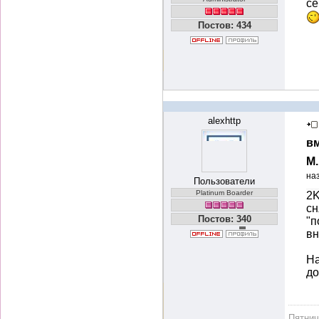
се
Постов: 434
alexhttp
вм
М
на
Пользователи
Platinum Boarder
2K
сн
Постов: 340
"п
вн
На
до
Пятни