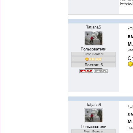
http://
TatjanaS
вм
М
Пользователи
на
Fresh Boarder
С 
Постов: 3
TatjanaS
вм
М
Пользователи
на
Fresh Boarder