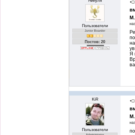
Нинуля
вм
М
на
Пользователи
Junior Boarder
Ре
по
Постов: 20
на
ув
Я 
Вр
ва
KiR
вм
М
на
Пользователи
по
Administrator