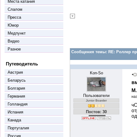
Места катания
Слалом
Пресса
Юмор
Медпункт
Видео
Разное
Сообщения темы:
RE: Роллер пр
Путеводитель
Австрия
Kon-So
Беларусь
вм
Болгария
М
Пользователи
Германия
на
Junior Boarder
Голландия
чО
от
Постов: 30
Испания
од
Канада
Португалия
Россия