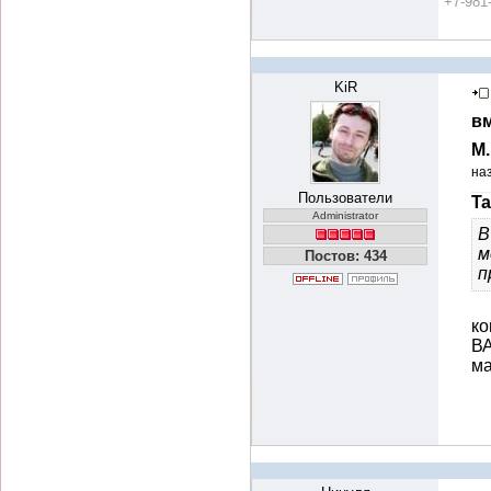
+7-981
KiR
вм
М
на
Пользователи
Ta
Administrator
В
м
Постов: 434
п
ко
ВА
ма