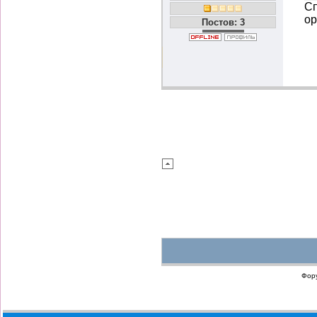
Сп
ор
Постов: 3
Фор