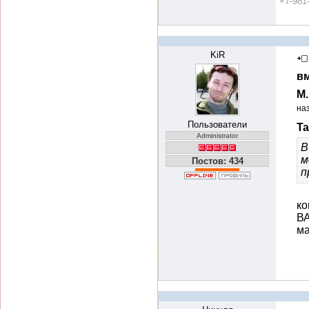
+7-981
KiR
вм
М
на
Пользователи
Ta
Administrator
В
м
Постов: 434
п
ко
ВА
ма