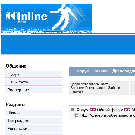
Общение
Форум
Начало
Древовидн
Форум
Наши фото
Добро пожаловать,
Гость
Вход
или
Регистрация
Забыли
Роллер лист
пароль?
Разделы
Форум
Общий форум
М
Школа
RE: Роллер пробег вместе
Тех-раздел
Репортажи