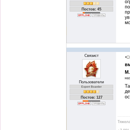
ог
по
Постов: 45
пр
ув
мо
Связист
вм
М
на
Пользователи
Та
Expert Boarder
де
ос
Постов: 127
Тяжела