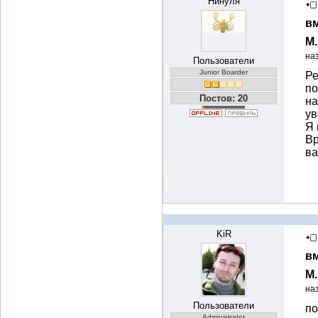
Нинуля
вм
М
на
Пользователи
Junior Boarder
Ре
по
Постов: 20
на
ув
Я 
Вр
ва
KiR
вм
М
на
Пользователи
по
Administrator