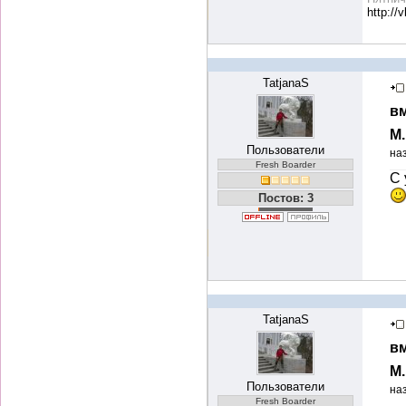
http://
TatjanaS
вм
М
Пользователи
на
Fresh Boarder
С 
Постов: 3
TatjanaS
вм
М
Пользователи
на
Fresh Boarder