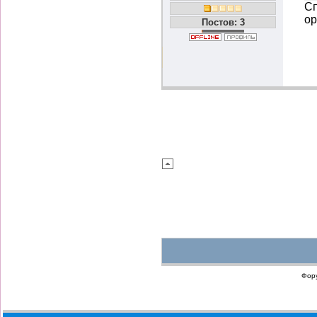
Сп
ор
Постов: 3
Фор