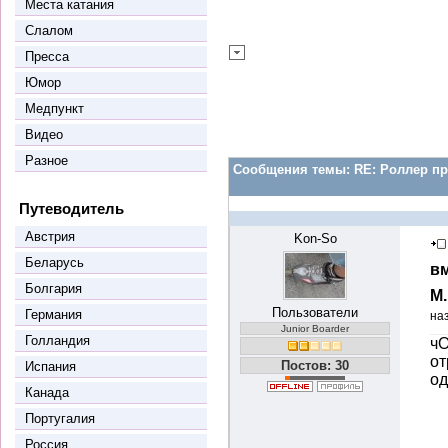
Места катания
Слалом
Пресса
Юмор
Медпункт
Видео
Разное
Сообщения темы:
RE: Роллер пр
Путеводитель
Австрия
Kon-So
Беларусь
вм
Болгария
М
Пользователи
Германия
на
Junior Boarder
Голландия
чО
от
Постов: 30
Испания
од
Канада
Португалия
Россия