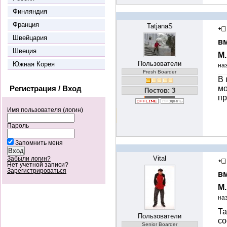
Финляндия
Франция
TatjanaS
Швейцария
вм
Швеция
М
Пользователи
Южная Корея
на
Fresh Boarder
В 
Регистрация / Вход
мо
Постов: 3
пр
Имя пользователя (логин)
Пароль
Запомнить меня
Vital
Забыли логин?
Нет учетной записи?
Зарегистрироваться
вм
М
на
Та
Пользователи
со
Senior Boarder