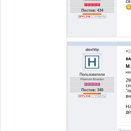
се
Постов: 434
alexhttp
вм
М
на
Пользователи
Platinum Boarder
2K
сн
Постов: 340
"п
вн
На
до
Пятни