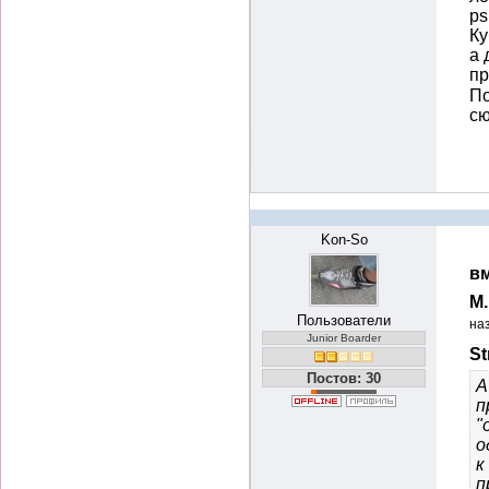
ps
Ку
а 
п
По
сю
Kon-So
вм
М
Пользователи
на
Junior Boarder
St
Постов: 30
А
п
"
о
к
п