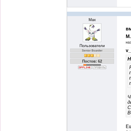
Max
вм
М
на
Пользователи
v_
Senior Boarder
Н
Постов: 62
Ч
д
С
В
Ещ