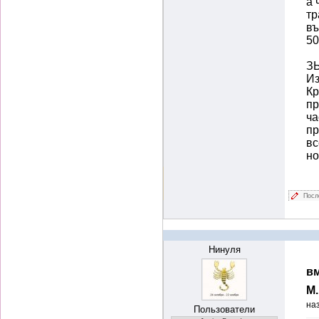
а 
тр
въ
50
ЗЫ
Из
Кр
пр
ча
пр
вс
но
Посл
Нинуля
вм
М
на
Пользователи