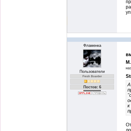
пр
ра
уп
Фламенка
вм
М
на
Пользователи
St
Fresh Boarder
А
Постов: 6
п
"
о
к
п
От
ло