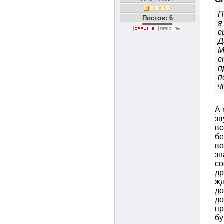
П
Постов: 6
я
с
Д
М
с
п
п
ч
А 
зв
вс
бе
во
зн
со
др
жд
до
до
пр
бу