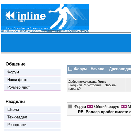
Общение
Форум
Начало
Древовидн
Форум
Наши фото
Добро пожаловать,
Гость
Вход
или
Регистрация
Забыли
Роллер лист
пароль?
Разделы
Форум
Общий форум
М
Школа
RE: Роллер пробег вместе
Тех-раздел
Репортажи