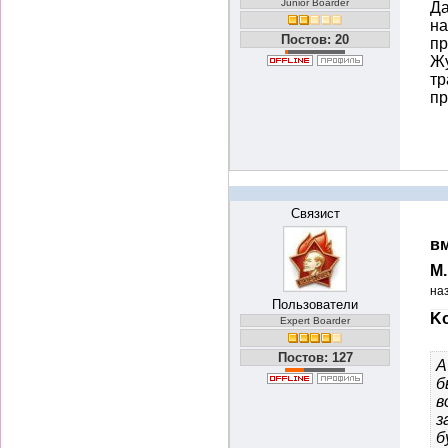
Junior Boarder
Да
на
Постов: 20
пр
Жу
тр
пр
Связист
вм
М
на
Пользователи
Ko
Expert Boarder
Постов: 127
А
б
в
з
б