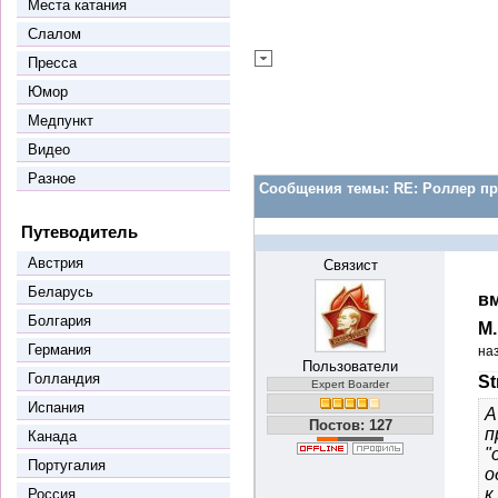
Места катания
Слалом
Пресса
Юмор
Медпункт
Видео
Разное
Сообщения темы:
RE: Роллер пр
Путеводитель
Австрия
Связист
Беларусь
вм
Болгария
М
Германия
на
Пользователи
Голландия
St
Expert Boarder
Испания
А
Постов: 127
п
Канада
"
Португалия
о
к
Россия