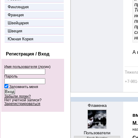
п
Финляндия
Т
Франция
н
п
Швейцария
п
Швеция
с
н
Южная Корея
А 
Регистрация / Вход
Имя пользователя (логин)
Тяжела
Пароль
+7-981
Запомнить меня
Забыли логин?
Нет учетной записи?
Зарегистрироваться
Фламенка
вм
М
на
Пользователи
Gr
Fresh Boarder