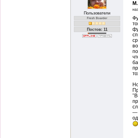
М
на
Пользователи
Фу
Fresh Boarder
то
фу
Постов: 11
сп
ср
во
по
чт
ба
пр
то
Но
Пр
"В
пр
сл
— 
од