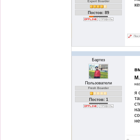
Expert Boarder
ке
Постов: 89
Посл
Бартез
вм
М
Пользователи
на
Fresh Boarder
я 
та
Постов: 1
ст
на
со
не