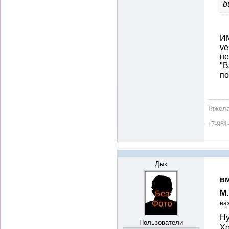
b
ИМ
ve
не
"В
п
Тяжела
+7-981
Дык
вм
М
на
Ну
Пользователи
Хо