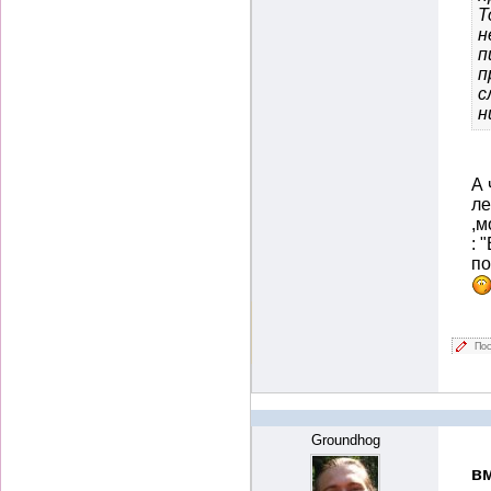
Т
н
п
п
с
н
А 
ле
,м
: 
по
Пос
Groundhog
вм