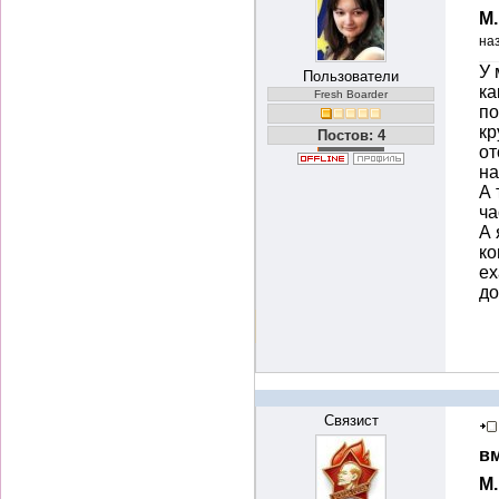
М
на
У 
Пользователи
ка
Fresh Boarder
по
кр
Постов: 4
от
на
А 
ча
А 
ко
ех
д
Связист
вм
М