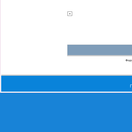
Фор
П