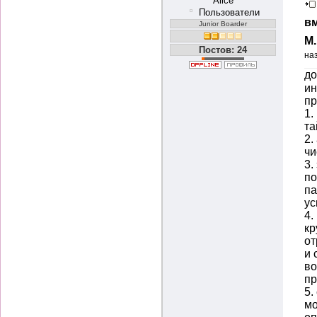
Alice
Пользователи
вм
Junior Boarder
М
Постов: 24
на
д
ин
пр
1.
т
2.
чи
3.
по
па
ус
4.
кр
от
и 
во
пр
5.
мо