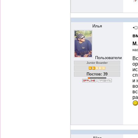
Илья
вм
М
на
Пользователи
Вс
Junior Boarder
ор
ис
Постов: 39
сп
и 
во
вс
ра