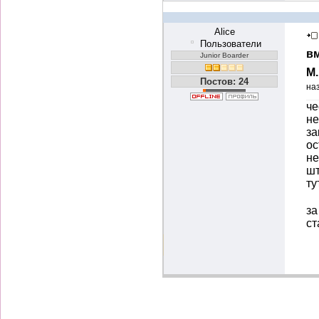
Alice
Пользователи
вм
Junior Boarder
М
Постов: 24
на
че
не
за
ос
не
шт
ту
за
ст