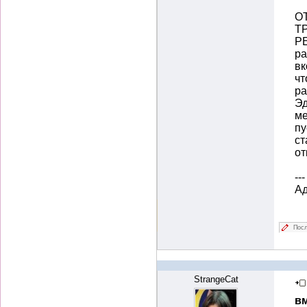
О
Т
Р
ра
вк
чт
ра
Эд
ме
пу
ст
от
---
А
Посл
StrangeCat
вм