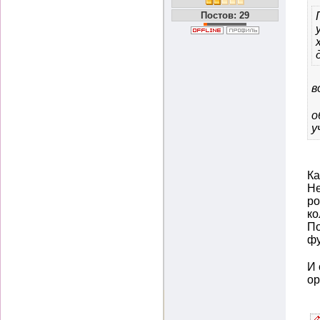
Постов: 29
в
о
у
Ка
Не
ро
ко
По
фу
И 
ор