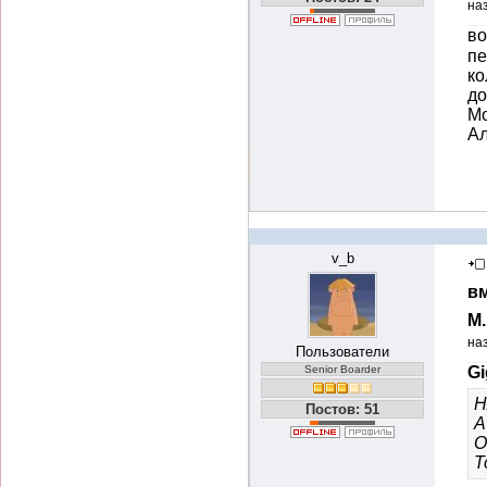
на
во
пе
ко
до
Мо
А
v_b
вм
М
на
Пользователи
Senior Boarder
Gi
Н
Постов: 51
А
О
Т