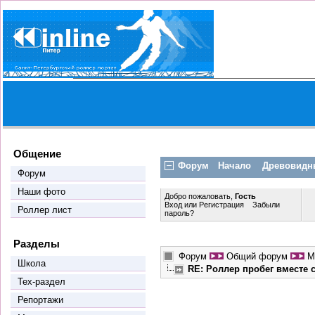
Общение
Форум
Начало
Древовидн
Форум
Наши фото
Добро пожаловать,
Гость
Вход
или
Регистрация
Забыли
Роллер лист
пароль?
Разделы
Форум
Общий форум
М
Школа
RE: Роллер пробег вместе
Тех-раздел
Репортажи