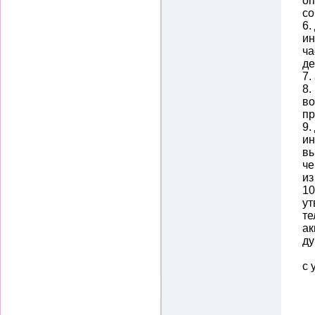
оп
со
6.
ин
ча
де
7.
8.
во
пр
9.
ин
вы
че
из
10
ут
те
ак
ду
с 