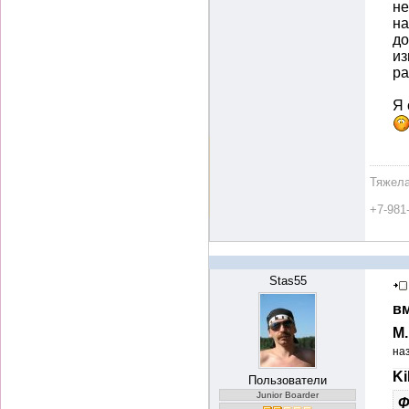
не
на
до
из
ра
Я 
Тяжела
+7-981
Stas55
вм
М
на
Ki
Пользователи
Junior Boarder
Ф