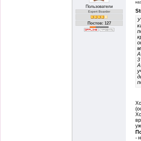
на
Пользователи
St
Expert Boarder
У
Постов: 127
к
п
к
о
м
А
3
А
у
д
п
Хо
(о
Хо
вр
уж
П
- 