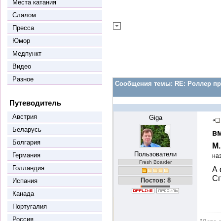
Места катания
Слалом
Пресса
Юмор
Медпункт
Видео
Разное
Сообщения темы:
RE: Роллер пр
Путеводитель
Австрия
Giga
Беларусь
вм
Болгария
М
Пользователи
Германия
на
Fresh Boarder
Голландия
А 
Сп
Постов: 8
Испания
Канада
Португалия
Россия