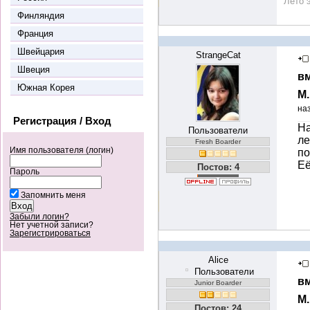
"Лето 
Финляндия
Франция
Швейцария
StrangeCat
Швеция
вм
Южная Корея
М
на
Регистрация / Вход
На
Пользователи
ле
Fresh Boarder
Имя пользователя (логин)
по
Её
Постов: 4
Пароль
Запомнить меня
Забыли логин?
Нет учетной записи?
Зарегистрироваться
Alice
Пользователи
вм
Junior Boarder
М
Постов: 24