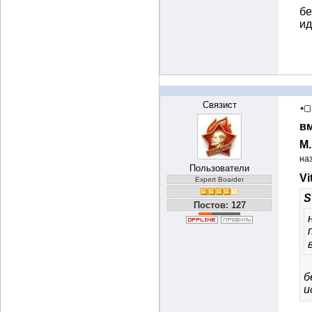
бе
и
Связист
вм
М
на
Пользователи
Vi
Expert Boarder
S
Постов: 127
б
и