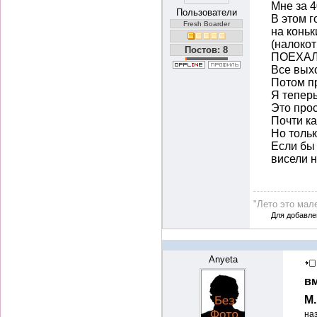
Мне за 4
Пользователи
В этом г
Fresh Boarder
на коньк
(налокот
Постов: 8
ПОЕХАЛ!
Все выхо
Потом пр
Я теперь
Это прос
Почти ка
Но толь
Если бы 
висели н
"Лето это мале
Для добавле
Anyeta
вм
М
на