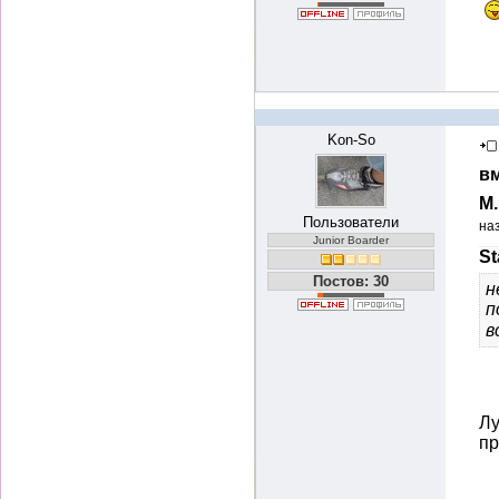
Kon-So
вм
М
Пользователи
на
Junior Boarder
St
Постов: 30
н
п
в
Лу
пр