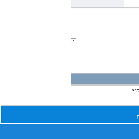
Фор
П