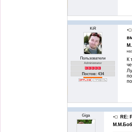
KiR
вм
М
на
Пользователи
К 
Administrator
че
Лу
Постов: 434
по
п
Giga
RE: 
М.М.Бо