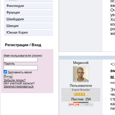
ос
вм
Финляндия
Оч
Франция
ув
Швейцария
Хо
ко
Швеция
ро
Южная Корея
же
Регистрация / Вход
Имя пользователя (логин)
Megavvolt
Пароль
вм
Запомнить меня
М
Забыли логин?
на
Нет учетной записи?
Пользователи
Зарегистрироваться
Эт
Expert Boarder
че
с
Постов: 154
ка
пе