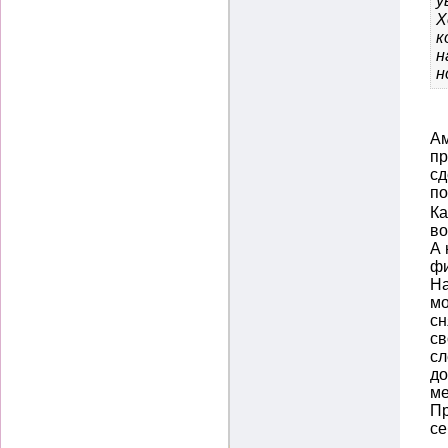
у
Х
к
н
н
Ам
пр
сд
п
Ка
во
А 
фи
На
мо
сн
св
сл
до
ме
Пр
се