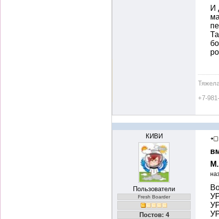
И 
ма
пе
Та
бо
р
Тяжела
+7-981
КИВИ
вм
М
на
Во
Пользователи
УР
Fresh Boarder
УР
УР
Постов: 4