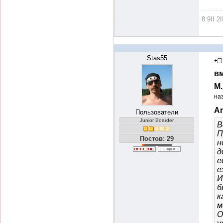
8 9II 2I
Stas55
вм
М
на
An
Пользователи
Junior Boarder
В
П
Постов: 29
н
д
е
е
И
б
к
м
О