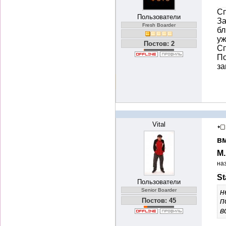
Сп
Пользователи
За
Fresh Boarder
бл
уж
Постов: 2
Сп
По
з
Vital
вм
М
на
St
Пользователи
Senior Boarder
н
Постов: 45
п
в