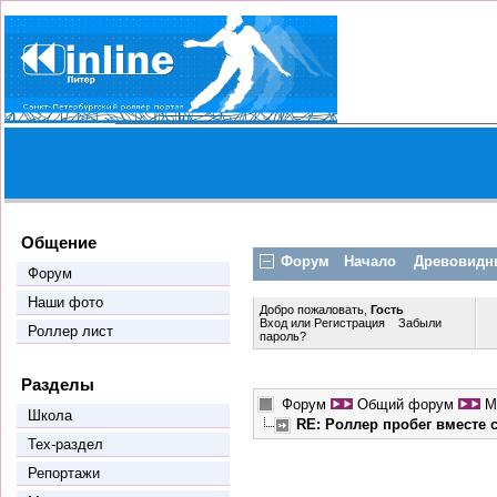
Общение
Форум
Начало
Древовидн
Форум
Наши фото
Добро пожаловать,
Гость
Вход
или
Регистрация
Забыли
Роллер лист
пароль?
Разделы
Форум
Общий форум
М
Школа
RE: Роллер пробег вместе
Тех-раздел
Репортажи