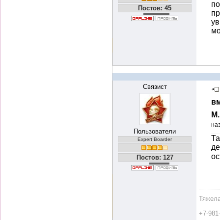
по
Постов: 45
пр
ув
мо
Связист
вм
М
на
Пользователи
Та
Expert Boarder
де
ос
Постов: 127
Тяжела
+7-981