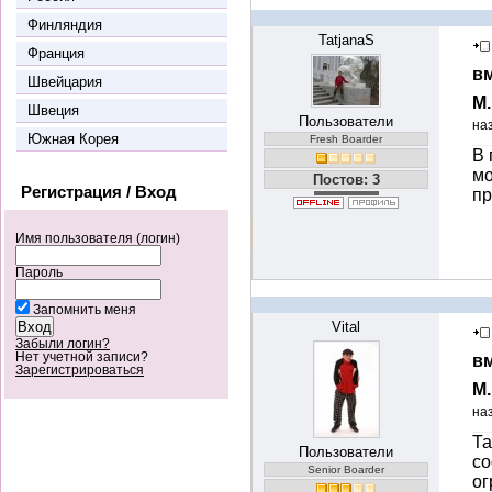
Финляндия
TatjanaS
Франция
вм
Швейцария
М
Швеция
Пользователи
на
Южная Корея
Fresh Boarder
В 
мо
Постов: 3
Регистрация / Вход
пр
Имя пользователя (логин)
Пароль
Запомнить меня
Vital
Забыли логин?
Нет учетной записи?
вм
Зарегистрироваться
М
на
Та
Пользователи
со
Senior Boarder
ог