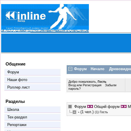
Общение
Форум
Начало
Древовидн
Форум
Наши фото
Добро пожаловать,
Гость
Вход
или
Регистрация
Забыли
Роллер лист
пароль?
Разделы
Форум
Общий форум
М
Школа
-
(1 чел.)
(1) Гость
Тех-раздел
Репортажи