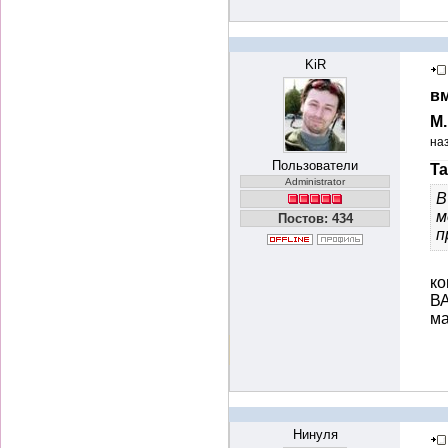
KiR
вм
М
на
Пользователи
Ta
Administrator
В
м
Постов: 434
п
ко
ВА
ма
Нинуля