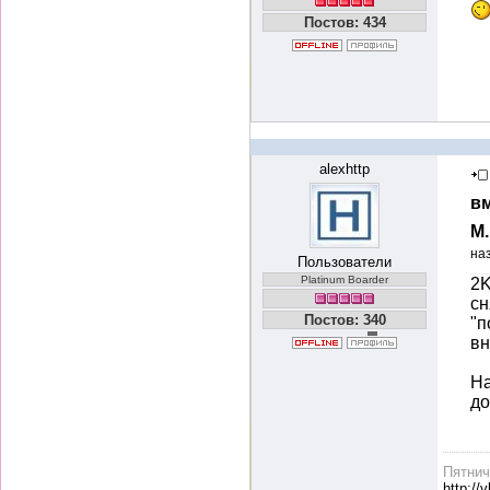
Постов: 434
alexhttp
вм
М
на
Пользователи
Platinum Boarder
2K
сн
Постов: 340
"п
вн
На
до
Пятни
http://