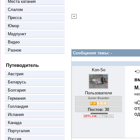
Места катания
Слалом
Пресса
Юмор
Медпункт
Видео
Разное
Сообщения темы:
-
Путеводитель
Kon-So
Австрия
вм
Беларусь
М
Болгария
Пользователи
на
Германия
Junior Boarder
чО
Голландия
от
Постов: 30
од
Испания
Канада
Португалия
Россия