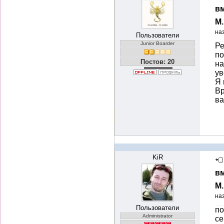
вм
М
на
Пользователи
Junior Boarder
Ре
по
Постов: 20
на
ув
Я 
Вр
ва
KiR
вм
М
на
Пользователи
по
Administrator
се