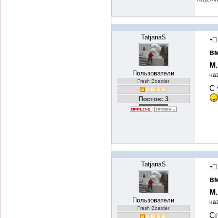
TatjanaS
вм
М
Пользователи
на
Fresh Boarder
С 
Постов: 3
TatjanaS
вм
М
Пользователи
на
Fresh Boarder
Сп