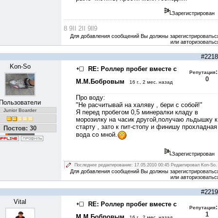
Зарегистрирован
8 9II 2II 9ll9
Для добавления сообщений Вы должны зарегистрироватьс
или авторизоватьс
#2218
Kon-So
RE: Роллер пробег вместе с
:
Репутация
0
М.М.Бобровым
16 г., 2 мес. назад
Про воду:
Пользователи
"Не расчитывай на халяву , бери с собой!"
Junior Boarder
Я перед пробегом 0,5 минералки кладу в
морозилку на часик другой,получаю льдышку к
старту , зато к пит-стопу и финишу прохладная
Постов: 30
вода со мной.
Зарегистрирован
Последнее редактирование: 17.05.2010 00:45 Редактировал Kon-So.
Для добавления сообщений Вы должны зарегистрироватьс
или авторизоватьс
#2219
Vital
RE: Роллер пробег вместе с
:
Репутация
1
М.М.Бобровым
16 г., 2 мес. назад