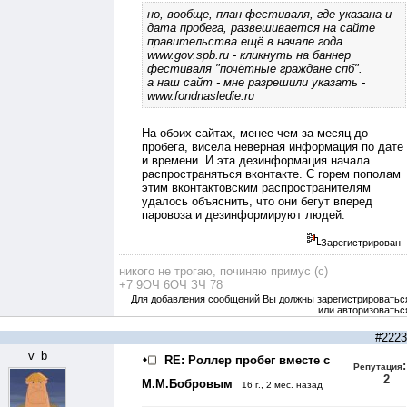
но, вообще, план фестиваля, где указана и
дата пробега, развешивается на сайте
правительства ещё в начале года.
www.gov.spb.ru
- кликнуть на баннер
фестиваля "почётные граждане спб".
а наш сайт - мне разрешили указать -
www.fondnasledie.ru
На обоих сайтах, менее чем за месяц до
пробега, висела неверная информация по дате
и времени. И эта дезинформация начала
распространяться вконтакте. С горем пополам
этим вконтактовским распространителям
удалось объяснить, что они бегут вперед
паровоза и дезинформируют людей.
Зарегистрирован
никого не трогаю, починяю примус (с)
+7 9ОЧ 6ОЧ ЗЧ 78
Для добавления сообщений Вы должны зарегистрироватьс
или авторизоватьс
#2223
v_b
RE: Роллер пробег вместе с
:
Репутация
2
М.М.Бобровым
16 г., 2 мес. назад