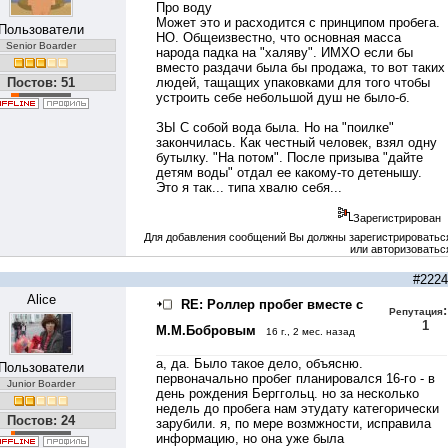
Про воду
Может это и расходится с принципом пробега.
Пользователи
НО. Общеизвестно, что основная масса
Senior Boarder
народа падка на "халяву". ИМХО если бы
вместо раздачи была бы продажа, то вот таких
Постов: 51
людей, тащащих упаковками для того чтобы
устроить себе небольшой душ не было-б.
ЗЫ С собой вода была. Но на "поилке"
закончилась. Как честный человек, взял одну
бутылку. "На потом". После призыва "дайте
детям воды" отдал ее какому-то детенышу.
Это я так... типа хвалю себя...
Зарегистрирован
Для добавления сообщений Вы должны зарегистрироватьс
или авторизоватьс
#2224
Alice
RE: Роллер пробег вместе с
:
Репутация
1
М.М.Бобровым
16 г., 2 мес. назад
а, да. Было такое дело, объясню.
Пользователи
первоначально пробег планировался 16-го - в
Junior Boarder
день рождения Берггольц. но за несколько
недель до пробега нам этудату категорически
Постов: 24
зарубили. я, по мере возмжности, исправила
информацию, но она уже была