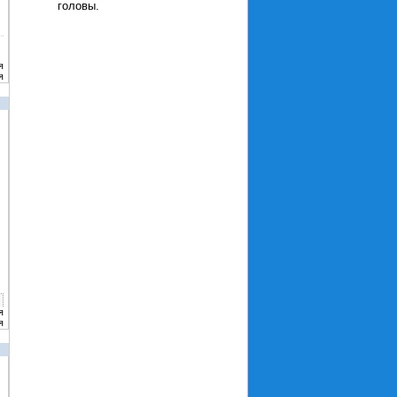
головы.
я
я
я
я