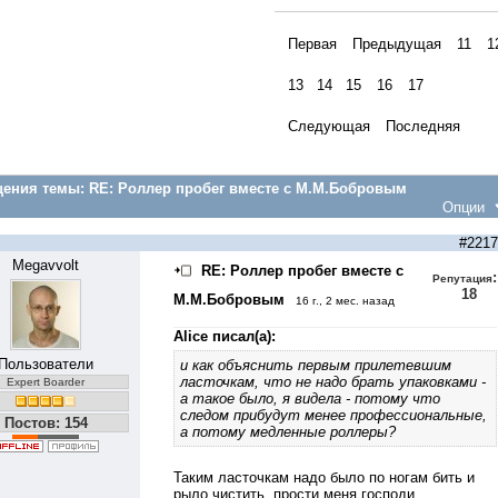
Первая
Предыдущая
11
1
13
14
15
16
17
Следующая
Последняя
ения темы:
RE: Роллер пробег вместе с М.М.Бобровым
Опции
#2217
Megavvolt
RE: Роллер пробег вместе с
:
Репутация
18
М.М.Бобровым
16 г., 2 мес. назад
Alice писал(а):
Пользователи
и как объяснить первым прилетевшим
ласточкам, что не надо брать упаковками -
Expert Boarder
а такое было, я видела - потому что
следом прибудут менее профессиональные,
Постов: 154
а потому медленные роллеры?
Таким ласточкам надо было по ногам бить и
рыло чистить, прости меня господи...