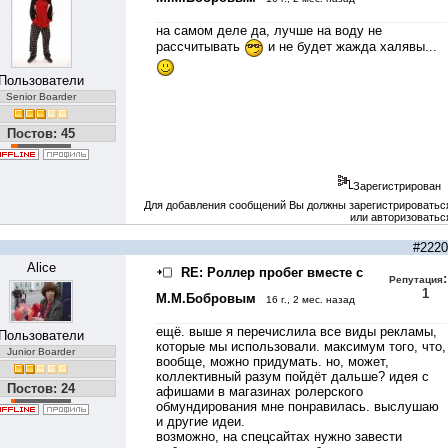
на самом деле да, лучше на воду не
рассчитывать
и не будет жажда халявы...
Пользователи
Senior Boarder
Постов: 45
Зарегистрирован
Для добавления сообщений Вы должны зарегистрироватьс
или авторизоватьс
#2220
Alice
RE: Роллер пробег вместе с
:
Репутация
1
М.М.Бобровым
16 г., 2 мес. назад
ещё. выше я перечислила все виды рекламы,
Пользователи
которые мы использовали. максимум того, что,
Junior Boarder
вообще, можно придумать. но, может,
коллективный разум пойдёт дальше? идея с
Постов: 24
афишами в магазинах ролерского
обмундирования мне понравилась. выслушаю
и другие идеи.
возможно, на спецсайтах нужно завести