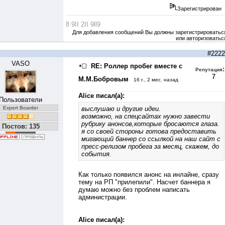
Зарегистрирован
8 9II 2II 9ll9
Для добавления сообщений Вы должны зарегистрироватьс
или авторизоватьс
#2222
VASO
RE: Роллер пробег вместе с
:
Репутация
7
М.М.Бобровым
16 г., 2 мес. назад
Alice писал(а):
Пользователи
Expert Boarder
выслушаю и другие идеи.
возможно, на спецсайтах нужно завести
рубрику анонсов,которые бросаются глаза.
Постов: 135
я со своей стороны готова предоставить
мигающий баннер со ссылкой на наш сайт с
пресс-релизом пробега за месяц, скажем, до
события.
Как только появился анонс на инлайне, сразу
тему на РП "прилепили". Насчет баннера я
думаю можно без проблем написать
администрации.
Alice писал(а):