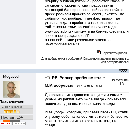
рубрику анонсов,которые бросаются глаза. я
со своей стороны готова предоставить
мигающий баннер со ссылкой на наш сайт с
пресс-релизом пробега за месяц, скажем, до
события. но, вообще, план фестиваля, где
указана и дата пробега, развешивается на
сайте правительства ещё в начале года.
www.gov.spb.ru
- кликнуть на баннер фестиваля
"почётные граждане спб".
а наш сайт - мне разрешили указать -
www.fondnasledie.ru
Зарегистрирован
Для добавления сообщений Вы должны зарегистрироватьс
или авторизоватьс
#2221
Megavvolt
RE: Роллер пробег вместе с
:
Репутация
18
М.М.Бобровым
16 г., 2 мес. назад
Да понятно, что давнокатающиеся и сами с
усами, но реклама-то была везде - понаехало
Пользователи
новичков - для них и понаставили воды.
Expert Boarder
И те уроды, которые, прилетев первыми, стали
эту воду себе на голову лить, могли бы все же
Постов: 154
мозг включить и что-то оставить тем, кто
сзади.