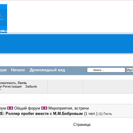
рум
Начало
Древовидный вид
пожаловать,
Гость
ли
Регистрация
Забыли
?
рум
Общий форум
Мероприятия, встречи
RE: Роллер пробег вместе с М.М.Бобровым
(1 чел.)
(1) Гость
Страница: