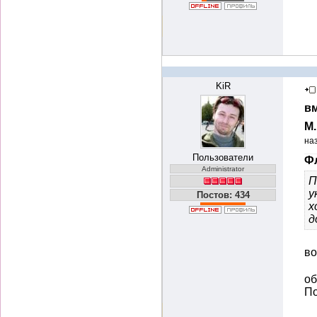
KiR
вм
М
на
Пользователи
Фл
Administrator
П
у
Постов: 434
х
д
во
об
По