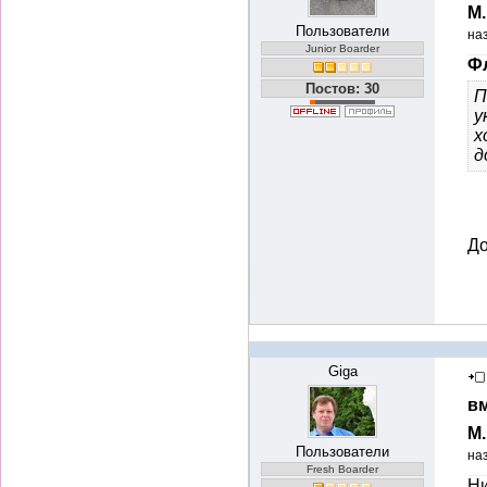
М
Пользователи
на
Junior Boarder
Фл
Постов: 30
П
у
х
д
До
Giga
вм
М
Пользователи
на
Fresh Boarder
Ни