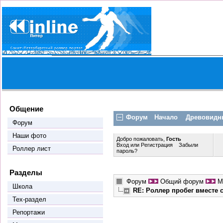
Общение
Форум
Начало
Древовидн
Форум
Наши фото
Добро пожаловать,
Гость
Вход
или
Регистрация
Забыли
Роллер лист
пароль?
Разделы
Форум
Общий форум
М
Школа
RE: Роллер пробег вместе
Тех-раздел
Репортажи