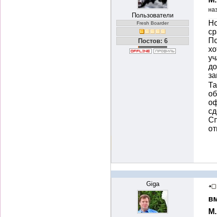
на
Пользователи
Но
Fresh Boarder
ср
По
Постов: 6
хо
уч
до
за
Та
об
оф
сд
Сп
от
Giga
вм
М