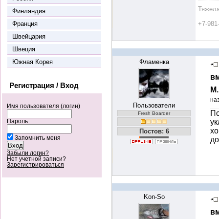
Тяжела
Финляндия
Франция
+7-981
Швейцария
Швеция
Южная Корея
Фламенка
вм
Регистрация / Вход
М
на
Пользователи
Имя пользователя (логин)
По
Fresh Boarder
ук
Пароль
хо
Постов: 6
Запомнить меня
до
Забыли логин?
Нет учетной записи?
Зарегистрироваться
Kon-So
вм