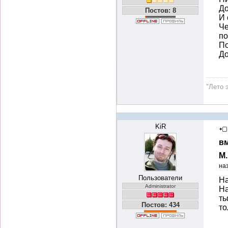
До
Постов: 8
И 
Че
по
По
До
"Лето 
KiR
вм
М
на
Пользователи
На
Administrator
На
ть
Постов: 434
то