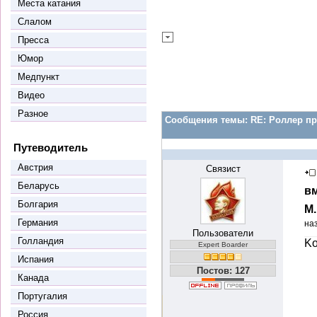
Места катания
Слалом
Пресса
Юмор
Медпункт
Видео
Разное
Сообщения темы:
RE: Роллер пр
Путеводитель
Австрия
Связист
Беларусь
вм
Болгария
М
Германия
на
Пользователи
Голландия
Ko
Expert Boarder
Испания
Постов: 127
Канада
Португалия
Россия