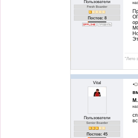
Пользователи
на
Fresh Boarder
Пр
О
Постов: 8
ор
М
Но
Эт
"Лето 
Vital
вм
М
на
сп
Пользователи
вс
Senior Boarder
Постов: 45