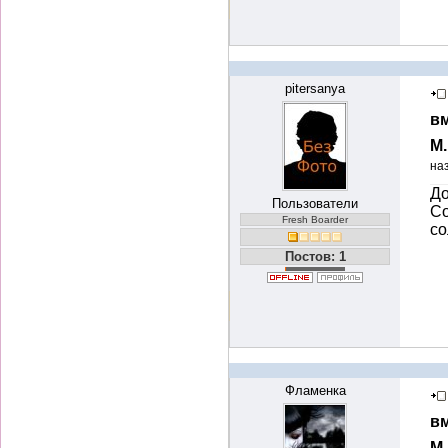
pitersanya
вм
М
на
До
Пользователи
Со
Fresh Boarder
со
Постов: 1
Фламенка
вм
М