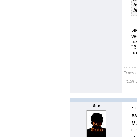
б
b
ИМ
ve
не
"В
п
Тяжела
+7-981
Дык
вм
М
на