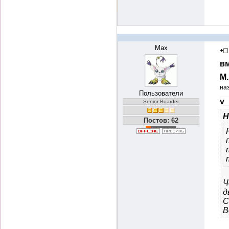
Max
вм
М
на
Пользователи
v_
Senior Boarder
Н
Постов: 62
Ч
д
С
В