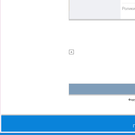
Ролики
Фор
П