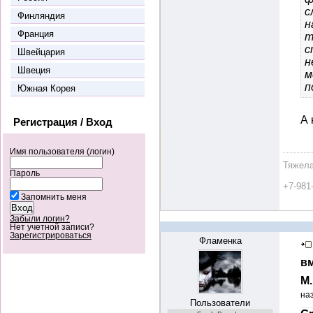
с
Финляндия
н
Франция
т
с
Швейцария
н
Швеция
м
п
Южная Корея
А 
Регистрация / Вход
Имя пользователя (логин)
Тяжела
Пароль
+7-981
Запомнить меня
Забыли логин?
Нет учетной записи?
Зарегистрироваться
Фламенка
вм
М
на
Пользователи