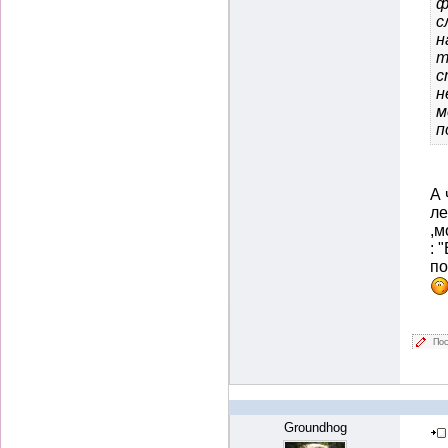
ф
с
н
т
с
н
м
п
А 
ле
,м
: 
по
Пос
Groundhog