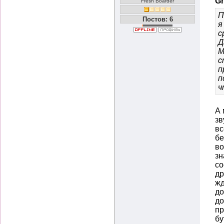
Gr
Fresh Boarder
П
Постов: 6
я
с
Д
М
с
п
п
ч
А 
зв
вс
бе
во
зн
со
др
жд
до
до
пр
бу