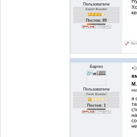
Ну
Пользователи
Хо
Expert Boarder
ке
Постов: 89
Посл
Бартез
вм
М
Пользователи
на
Fresh Boarder
я 
та
Постов: 1
ст
на
со
не