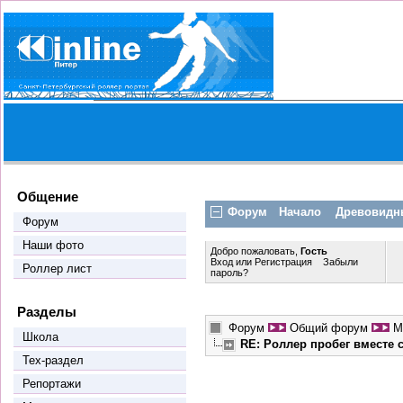
Общение
Форум
Начало
Древовидн
Форум
Наши фото
Добро пожаловать,
Гость
Вход
или
Регистрация
Забыли
Роллер лист
пароль?
Разделы
Форум
Общий форум
М
Школа
RE: Роллер пробег вместе
Тех-раздел
Репортажи