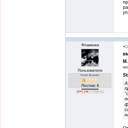
пр
ра
уп
Фламенка
вм
М
на
Пользователи
St
Fresh Boarder
А
Постов: 6
п
"
о
ф
с
н