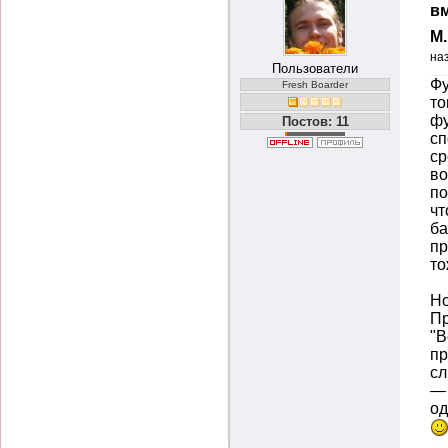
вм
М
на
Пользователи
Фу
Fresh Boarder
то
фу
Постов: 11
сп
ср
во
по
чт
ба
пр
то
Но
Пр
"В
пр
сл
— 
од