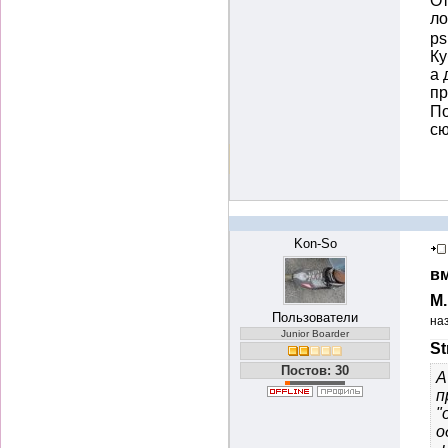
От
ло
ps
Ку
а 
п
По
сю
Kon-So
вм
М
Пользователи
на
Junior Boarder
St
Постов: 30
А
п
"
о