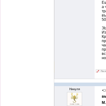
Ещ
а 
тр
въ
50
ЗЫ
Из
Кр
пр
ча
пр
вс
но
Посл
Нинуля
вм
М