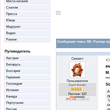
Места катания
Слалом
Пресса
Юмор
Медпункт
Видео
Разное
Сообщения темы:
RE: Роллер пр
Путеводитель
Австрия
Связист
Беларусь
вм
Болгария
М
Германия
на
Пользователи
Голландия
St
Expert Boarder
Испания
А
Постов: 127
п
Канада
"
Португалия
о
Россия
ф