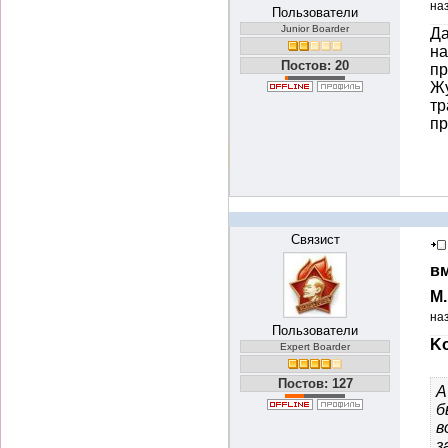
на
Пользователи
Junior Boarder
Да
на
Постов: 20
пр
Жу
тр
пр
Связист
вм
М
на
Пользователи
Ko
Expert Boarder
Постов: 127
А
б
в
з