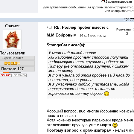
Зарегистрирован
Для добавления сообщений Вы должны зарегистрироватьс
или авторизоватьс
#2177
Связист
RE: Роллер пробег вместе с
:
Репутация
3
М.М.Бобровым
16 г., 2 мес. назад
StrangeCat писал(а):
У меня ещё такой вопрос:
Пользователи
как наиболее простым способом получать
Expert Boarder
информацию о всех крупных пробегах по
Питеру (не отслеживая вручную)? Скажем,
Постов: 127
мне на почту.
А то я узнала об этом пробеге за 3 часа до
его начала, едва успела.
А я ужасненько люблю участвовать, когда
перекрывают движение, и ехать по-
королевски по центру дороги
Хороший вопрос, ибо многие (особенно новисы)
просто не знают.
Хотя конечно некоторые параноики вроде меня
отслеживают вручную уже с марта
Поэтому вопрос к организаторам
- нельзя ли