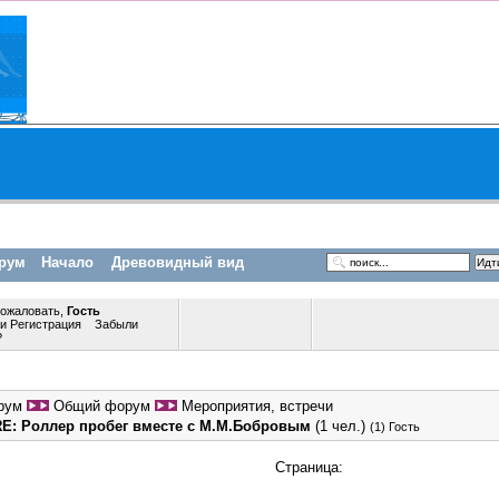
рум
Начало
Древовидный вид
пожаловать,
Гость
ли
Регистрация
Забыли
?
рум
Общий форум
Мероприятия, встречи
RE: Роллер пробег вместе с М.М.Бобровым
(1 чел.)
(1) Гость
Страница: