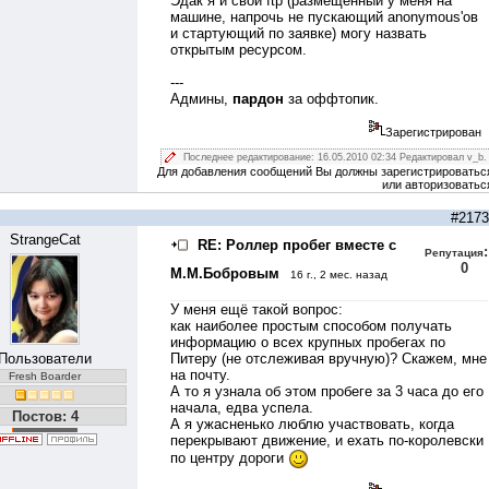
Эдак я и свой ftp (размещенный у меня на
машине, напрочь не пускающий anonymous'ов
и стартующий по заявке) могу назвать
открытым ресурсом.
---
Админы,
пардон
за оффтопик.
Зарегистрирован
Последнее редактирование: 16.05.2010 02:34 Редактировал v_b.
Для добавления сообщений Вы должны зарегистрироватьс
или авторизоватьс
#2173
StrangeCat
RE: Роллер пробег вместе с
:
Репутация
0
М.М.Бобровым
16 г., 2 мес. назад
У меня ещё такой вопрос:
как наиболее простым способом получать
информацию о всех крупных пробегах по
Пользователи
Питеру (не отслеживая вручную)? Скажем, мне
на почту.
Fresh Boarder
А то я узнала об этом пробеге за 3 часа до его
начала, едва успела.
Постов: 4
А я ужасненько люблю участвовать, когда
перекрывают движение, и ехать по-королевски
по центру дороги