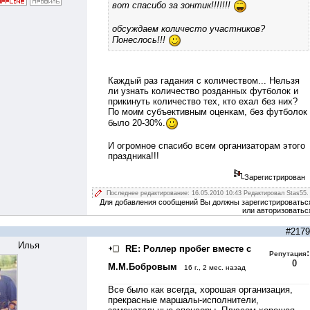
вот спасибо за зонтик!!!!!!!
обсуждаем количесто участников?
Понеслось!!!
Каждый раз гадания с количеством... Нельзя
ли узнать количество розданных футболок и
прикинуть количество тех, кто ехал без них?
По моим субъективным оценкам, без футболок
было 20-30%.
И огромное спасибо всем организаторам этого
праздника!!!
Зарегистрирован
Последнее редактирование: 16.05.2010 10:43 Редактировал Stas55.
Для добавления сообщений Вы должны зарегистрироватьс
или авторизоватьс
#2179
Илья
RE: Роллер пробег вместе с
:
Репутация
0
М.М.Бобровым
16 г., 2 мес. назад
Все было как всегда, хорошая организация,
прекрасные маршалы-исполнители,