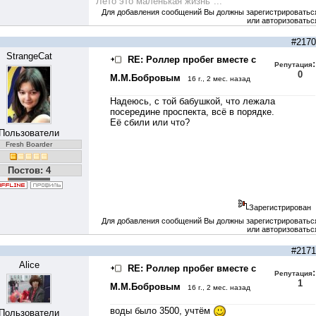
"Лето это маленькая жизнь"...
Для добавления сообщений Вы должны зарегистрироватьс
или авторизоватьс
#2170
StrangeCat
RE: Роллер пробег вместе с
:
Репутация
0
М.М.Бобровым
16 г., 2 мес. назад
Надеюсь, с той бабушкой, что лежала
посередине проспекта, всё в порядке.
Её сбили или что?
Пользователи
Fresh Boarder
Постов: 4
Зарегистрирован
Для добавления сообщений Вы должны зарегистрироватьс
или авторизоватьс
#2171
Alice
RE: Роллер пробег вместе с
:
Репутация
1
М.М.Бобровым
16 г., 2 мес. назад
воды было 3500, учтём
Пользователи