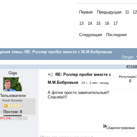
Первая
Предыдущая
11
12
13
14
15
16
17
Следующая
Последняя
ения темы:
RE: Роллер пробег вместе с М.М.Бобровым
Опции
#2168
Giga
RE: Роллер пробег вместе с
:
Репутация
0
М.М.Бобровым
16 г., 2 мес. назад
А фотки просто замечательные!!
Пользователи
Спасибо!!!
Fresh Boarder
Постов: 8
Зарегистрирован