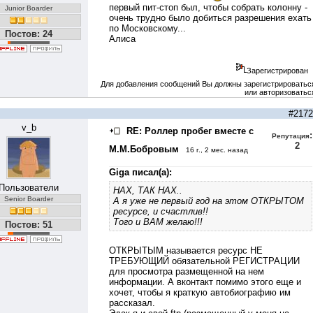
первый пит-стоп был, чтобы собрать колонну -
Junior Boarder
очень трудно было добиться разрешения ехать
по Московскому...
Постов: 24
Алиса
Зарегистрирован
Для добавления сообщений Вы должны зарегистрироватьс
или авторизоватьс
#2172
v_b
RE: Роллер пробег вместе с
:
Репутация
2
М.М.Бобровым
16 г., 2 мес. назад
Giga писал(а):
Пользователи
НАХ, ТАК НАХ..
Senior Boarder
А я уже не первый год на этом ОТКРЫТОМ
ресурсе, и счастлив!!
Того и ВАМ желаю!!!
Постов: 51
ОТКРЫТЫМ называется ресурс НЕ
ТРЕБУЮЩИЙ обязательной РЕГИСТРАЦИИ
для просмотра размещенной на нем
информации. А вконтакт помимо этого еще и
хочет, чтобы я краткую автобиографию им
рассказал.