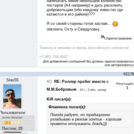
напечатать некое небольшое количество
постеров (А4 например) и дать расклеить
добровольцам (ибо каждому известно где
катаются в его районе)???
Я со своей стороны готов заспам...
обклеить Охту и Свердловку.
Зарегистрирован
Тяжела и неказиста жизнь российского связиста!
+7-981-744-4507
Для добавления сообщений Вы должны зарегистрироватьс
или авторизоватьс
#2178
Stas55
RE: Роллер пробег вместе с
:
Репутация
1
М.М.Бобровым
16 г., 2 мес. назад
KiR писал(а):
Фламенка писал(а):
Пользователи
Погода радует, но традиционно
Junior Boarder
укладываю в рюкзак зонтик - хорошая
примета отпугивать дождь)))
Постов: 29