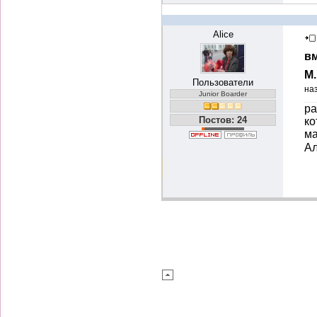
Alice
вм
М
Пользователи
на
Junior Boarder
ра
Постов: 24
ко
ма
Ал