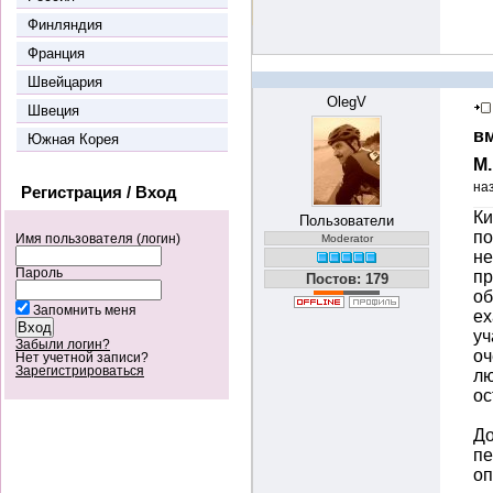
Финляндия
Франция
Швейцария
OlegV
Швеция
вм
Южная Корея
М
на
Регистрация / Вход
Ки
Пользователи
по
Имя пользователя (логин)
Moderator
не
Пароль
пр
Постов: 179
об
Запомнить меня
ех
уч
Забыли логин?
оч
Нет учетной записи?
Зарегистрироваться
лю
ос
До
пе
оп