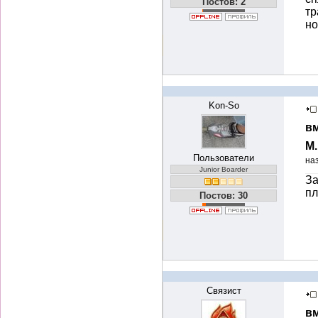
Постов: 2
тр
но
Kon-So
вм
М
Пользователи
на
Junior Boarder
За
пл
Постов: 30
Связист
вм