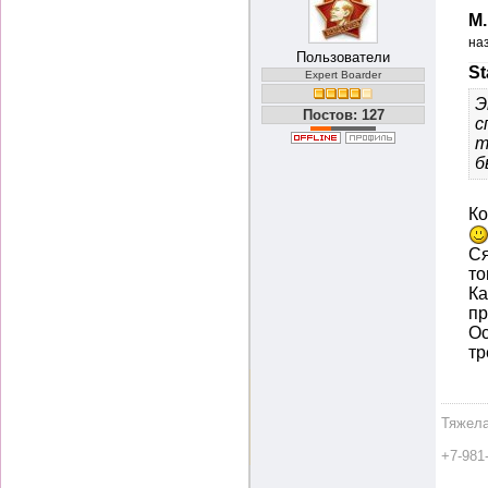
М
на
Пользователи
St
Expert Boarder
Э
Постов: 127
с
т
б
Ко
Ся
то
Ка
пр
Ос
тр
Тяжела
+7-981