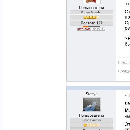
на
Пользователи
От
Expert Boarder
п
Ор
Постов: 127
ре
ЗЫ
бы
Тяжела
+7-981
Stasya
вм
М
Пользователи
на
Fresh Boarder
Эт
сп