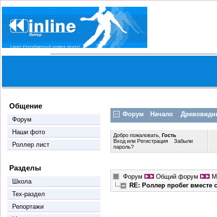
Общение
Форум
Начало
Древовидн
Форум
Наши фото
Добро пожаловать,
Гость
Вход
или
Регистрация
Забыли
Роллер лист
пароль?
Разделы
Форум
Общий форум
М
Школа
RE: Роллер пробег вместе
Тех-раздел
Репортажи