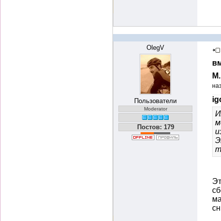
OlegV
вм
М
на
ig
Пользователи
Moderator
И
м
Постов: 179
и
Э
т
Эт
сб
ма
с