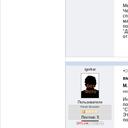
Ме
Че
сп
ма
по
"Д
от
igorkar
вм
М
на
Ин
Пользователи
по
Fresh Boarder
"С
Эт
Постов: 5
по