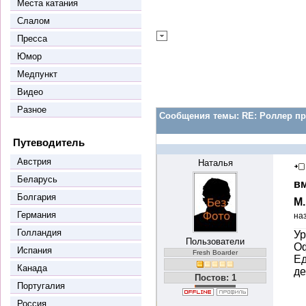
Места катания
Слалом
Пресса
Юмор
Медпункт
Видео
Разное
Сообщения темы:
RE: Роллер пр
Путеводитель
Австрия
Наталья
Беларусь
вм
Болгария
М
Германия
на
Голландия
Ур
Пользователи
Оф
Испания
Fresh Boarder
Ед
Канада
де
Постов: 1
Португалия
Россия