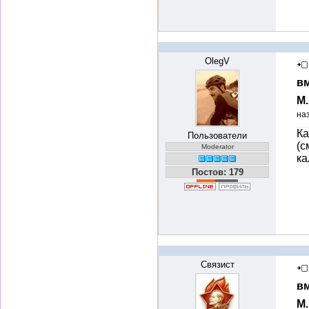
OlegV
вм
М
на
Ка
Пользователи
(с
Moderator
ка
Постов: 179
Связист
вм
М