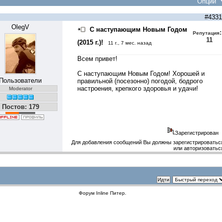
Опции
#4331
OlegV
С наступающим Новым Годом
:
Репутация
11
(2015 г.)!
11 г., 7 мес. назад
Всем привет!
С наступающим Новым Годом! Хорошей и
Пользователи
правильной (посезонно) погодой, бодрого
настроения, крепкого здоровья и удачи!
Moderator
Постов: 179
Зарегистрирован
Для добавления сообщений Вы должны зарегистрироватьс
или авторизоватьс
Форум
Inline Питер
.