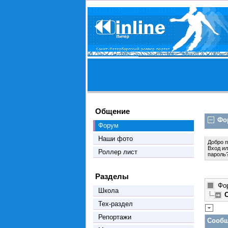
Общение
Фо
Форум
Наши фото
Добро 
Вход
и
Роллер лист
пароль
Разделы
Фо
Школа
Тех-раздел
Репортажи
Сообщ