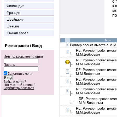
с 
к 
Финляндия
ме
Франция
по
Швейцария
Швеция
Южная Корея
Темы
Роллер пробег вместе с М.
Регистрация / Вход
RE: Роллер пробег вмест
М.М.Бобровым
Имя пользователя (логин)
RE: Роллер пробег вмест
М.М.Бобровым
Пароль
RE: Роллер пробег вмест
М.М.Бобровым
Запомнить меня
RE: Роллер пробег вмест
Забыли логин?
М.М.Бобровым
Нет учетной записи?
Зарегистрироваться
RE: Роллер пробег вмест
М.М.Бобровым
RE: Роллер пробег вме
М.М.Бобровым
RE: Роллер пробег вмест
М.М.Бобровым