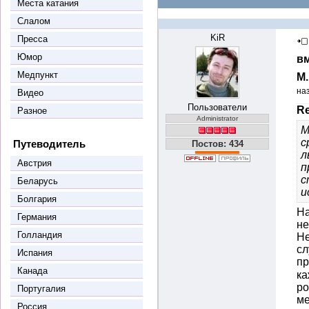
Места катания
Слалом
KiR
Пресса
Юмор
вм
Медпункт
М
на
Видео
Пользователи
Re
Разное
Administrator
М
с
Путеводитель
Постов: 434
л
Австрия
п
с
Беларусь
и
Болгария
На
Германия
не
Голландия
Не
сл
Испания
пр
Канада
ка
ро
Португалия
ме
Россия