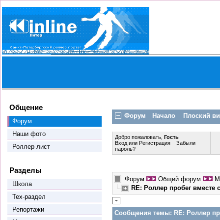
Общение
Форум
Начало
Плоский в
Форум
Наши фото
Добро пожаловать,
Гость
Вход
или
Регистрация
Забыли
Роллер лист
пароль?
Разделы
Форум
Общий форум
М
Школа
RE: Роллер пробег вместе
Тех-раздел
Репортажи
Сообщения темы:
RE: Роллер пр