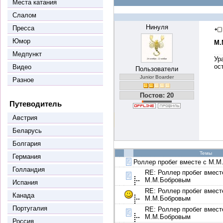
Места катания
Слалом
Нинуля
Пресса
Юмор
М.
Медпункт
Ур
ос
Видео
Пользователи
Junior Boarder
Разное
Постов: 20
Путеводитель
Австрия
Беларусь
Болгария
Темы
Германия
Роллер пробег вместе с М.
Голландия
RE: Роллер пробег вмест
М.М.Бобровым
Испания
RE: Роллер пробег вмест
Канада
М.М.Бобровым
Португалия
RE: Роллер пробег вмест
М.М.Бобровым
Россия