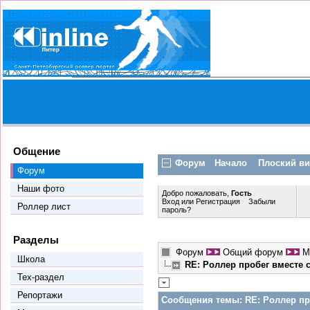
Общение
Форум
Начало
Плоский в
Форум
Наши фото
Добро пожаловать,
Гость
Вход
или
Регистрация
Забыли
Роллер лист
пароль?
Разделы
Форум
Общий форум
М
Школа
RE: Роллер пробег вместе
Тех-раздел
Репортажи
Сообщения темы:
RE: Роллер пр