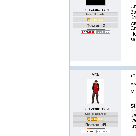
Сп
Пользователи
За
Fresh Boarder
бл
уж
Постов: 2
Сп
По
з
Vital
вм
М
на
St
Пользователи
Senior Boarder
н
п
Постов: 45
в