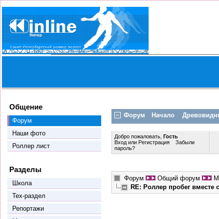
Общение
Форум
Начало
Древовидн
Форум
Наши фото
Добро пожаловать,
Гость
Вход
или
Регистрация
Забыли
Роллер лист
пароль?
Разделы
Форум
Общий форум
М
Школа
RE: Роллер пробег вместе
Тех-раздел
Репортажи