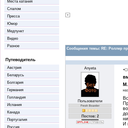
Места катания
Слалом
Пресса
Юмор
Медпункт
Видео
Разное
Сообщения темы:
RE: Роллер пр
Путеводитель
Австрия
Anyeta
Беларусь
вм
Болгария
М
Германия
на
Голландия
Вс
Пользователи
Пр
Испания
Fresh Boarder
во
Канада
до
Постов: 2
ни
Португалия
И 
Россия