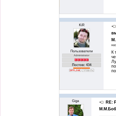
KiR
вм
М
на
Пользователи
К 
Administrator
че
Лу
Постов: 434
по
п
Giga
RE: 
М.М.Бо