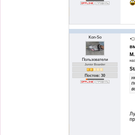
Kon-So
вм
М
Пользователи
на
Junior Boarder
St
Постов: 30
н
п
в
Лу
пр