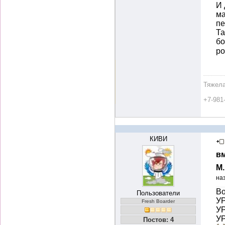
И 
ма
пе
Та
бо
р
Тяжела
+7-981
КИВИ
вм
М
на
Во
Пользователи
УР
Fresh Boarder
УР
УР
Постов: 4