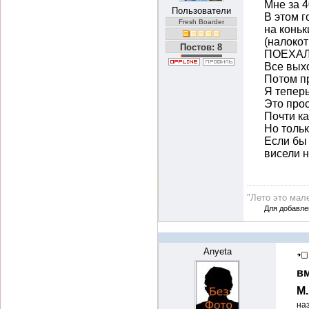
Мне за 4
Пользователи
В этом г
Fresh Boarder
на коньк
(налокот
Постов: 8
ПОЕХАЛ!
Все выхо
Потом пр
Я теперь
Это прос
Почти ка
Но толь
Если бы 
висели н
"Лето это мале
Для добавле
Anyeta
вм
М
на