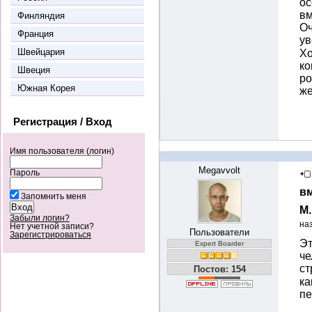
ос
вм
Финляндия
Оч
Франция
ув
Швейцария
Хо
ко
Швеция
ро
Южная Корея
же
Регистрация / Вход
Имя пользователя (логин)
Megavvolt
Пароль
вм
Запомнить меня
М
Забыли логин?
на
Нет учетной записи?
Пользователи
Зарегистрироваться
Эт
Expert Boarder
че
с
Постов: 154
ка
пе