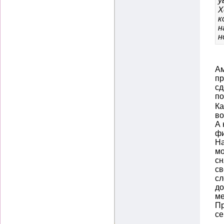
у
Х
к
н
н
Ам
пр
сд
п
Ка
во
А 
фи
На
мо
сн
св
сл
до
ме
Пр
се