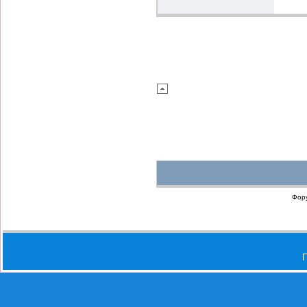
Фор
П