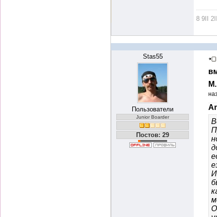
8 9II 2I
Stas55
вм
М
на
An
Пользователи
Junior Boarder
В
П
Постов: 29
н
д
е
е
И
б
к
м
О