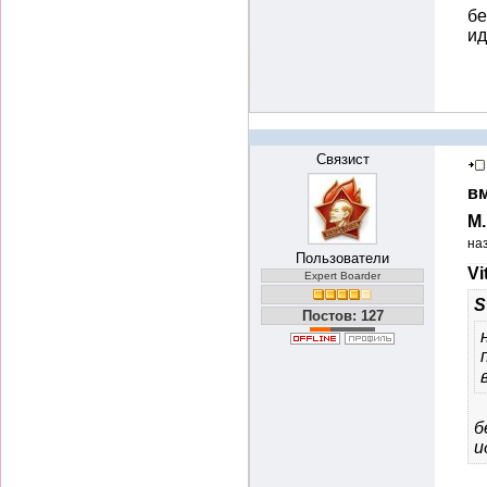
бе
и
Связист
вм
М
на
Пользователи
Vi
Expert Boarder
S
Постов: 127
б
и