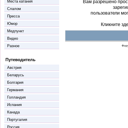
Места катания
Вам разрешено прос
зареги
Слалом
пользователи мо
Пресса
Юмор
Кликните зд
Медпункт
Видео
Разное
Фор
Путеводитель
Австрия
Беларусь
Болгария
Германия
Голландия
Испания
Канада
Португалия
Россия