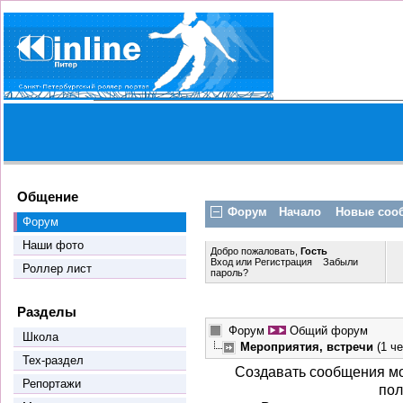
Общение
Форум
Начало
Новые соо
Форум
Наши фото
Добро пожаловать,
Гость
Вход
или
Регистрация
Забыли
Роллер лист
пароль?
Разделы
Форум
Общий форум
Школа
Мероприятия, встречи
(1 че
Тех-раздел
Создавать сообщения мо
Репортажи
пол