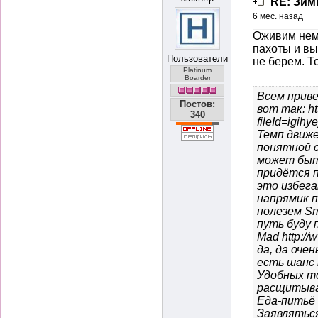
RE: Зимн
6 мес. назад
Оживим немн
пахоты и вы
Пользователи
не берем. Т
Platinum
Boarder
Всем приве
Постов:
вот так:
h
340
fileId=igihyej
Темп движе
понятной 
может быт
придётся п
это избега
напрямик п
полезем Sm
путь буду 
Mad
http:/
да, да оче
есть шанс 
Удобных то
расщитыва
Еда-питьё 
Заявлятьс