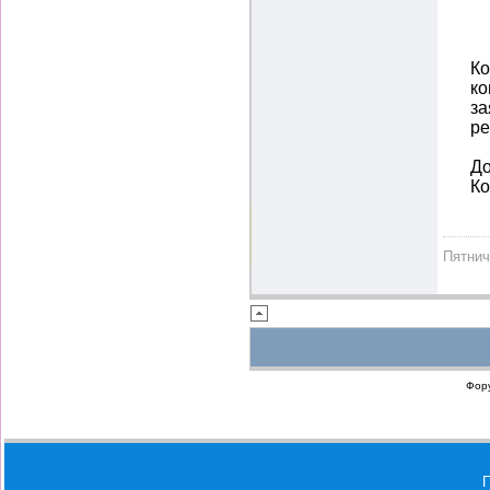
Ко
ко
за
ре
До
Ко
Пятни
Фор
П