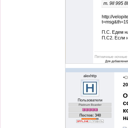
т. 9II 995 8
http://velopi
t=msg&th=1
П.С. Едем 
П.С2. Если
Пятничные ночны
Для добавлени
alexhttp
20
О
Пользователи
с
Platinum Boarder
к
Постов: 340
н