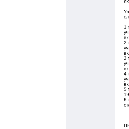
лю
Уч
сл
1 
уч
вк
2 
уч
вк
3 
уч
вк
4 
уч
вк
5 
19
6 
ст
П