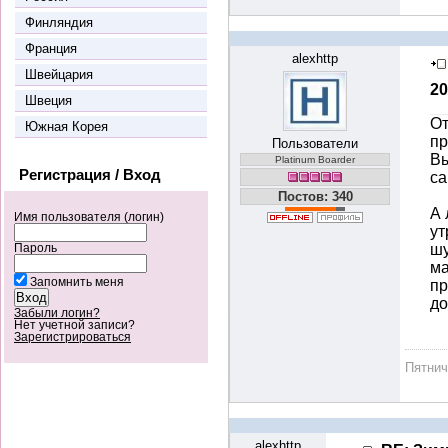
Финляндия
Франция
alexhttp
Швейцария
20
Швеция
От
Южная Корея
пр
Пользователи
Вы
Platinum Boarder
Регистрация / Вход
са
Постов: 340
А 
Имя пользователя (логин)
ут
шу
Пароль
ма
Запомнить меня
пр
до
Забыли логин?
Нет учетной записи?
Зарегистрироваться
Пятни
alexhttp