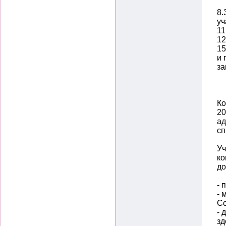
8.
уч
11
12
15
и 
за
Ко
20
ад
сп
Уч
ко
до
- 
- 
Со
- 
зд