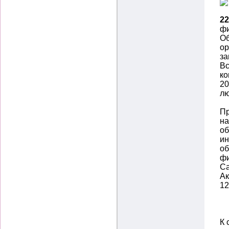
22
фи
Об
ор
за
Вс
ко
20
лю
Пр
на
об
ин
об
фи
Са
Ак
12
К 