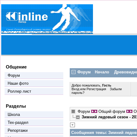
Общение
Форум
Начало
Древовидн
Форум
Наши фото
Добро пожаловать,
Гость
Вход
или
Регистрация
Забыли
Роллер лист
пароль?
Разделы
Форум
Общий форум
О
Школа
Зимний ледовый сезон - 201
Тех-раздел
Репортажи
Сообщения темы:
Зимний ледовый