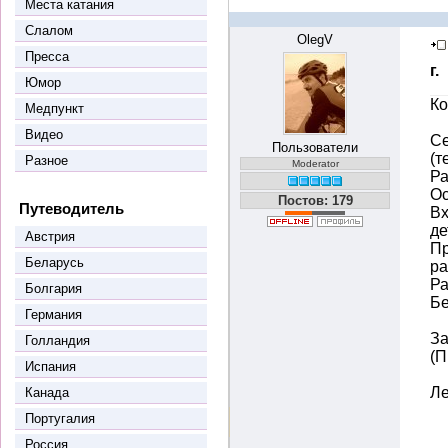
Места катания
Слалом
OlegV
Пресса
г.
Юмор
Ко
Медпункт
Видео
Се
Пользователи
(т
Разное
Moderator
Ра
Ос
Постов: 179
Путеводитель
Вх
де
Австрия
Пр
Беларусь
ра
Ра
Болгария
Бе
Германия
За
Голландия
(П
Испания
Ле
Канада
Португалия
Россия