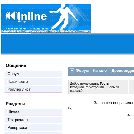
Общение
Форум
Начало
Древовидн
Форум
Наши фото
Добро пожаловать,
Гость
Вход
или
Регистрация
Забыли
Роллер лист
пароль?
Запрошен неправиль
Разделы
\n
Школа
Фор
Тех-раздел
Репортажи