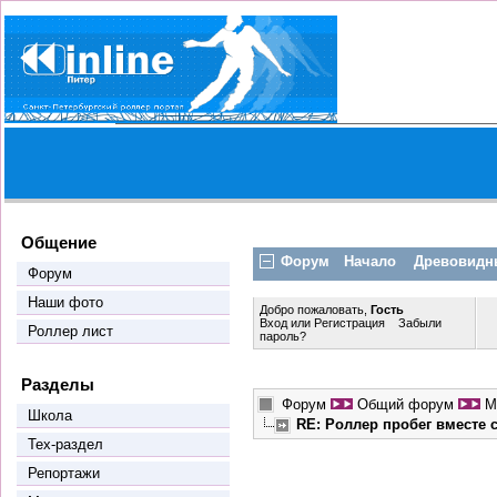
Общение
Форум
Начало
Древовидн
Форум
Наши фото
Добро пожаловать,
Гость
Вход
или
Регистрация
Забыли
Роллер лист
пароль?
Разделы
Форум
Общий форум
М
Школа
RE: Роллер пробег вместе
Тех-раздел
Репортажи