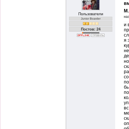
вм
М
Пользователи
на
Junior Boarder
и 
Постов: 24
пр
сл
я 
ку
не
де
но
ск
ра
со
по
бы
по
ко
уп
вс
ме
ск
оп
об