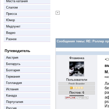
Места катания
Слалом
Пресса
Юмор
Медпункт
Видео
Разное
Сообщения темы:
RE: Роллер пр
Путеводитель
Австрия
Фламенка
Беларусь
вм
Болгария
М
Германия
на
Пользователи
Голландия
Ли
Fresh Boarder
бе
Испания
ра
Постов: 6
Канада
аф
ps
Португалия
Из
Россия