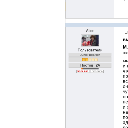
Alice
вм
М
Пользователи
на
Junior Boarder
мм
Постов: 24
ин
чт
пр
вс
он
чу
но
пе
и 
на
по
ад
ре