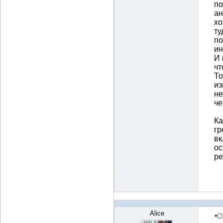
по
ан
хо
ту
по
ин
И 
чт
То
из
не
че
Ка
гр
вк
ос
ре
Alice