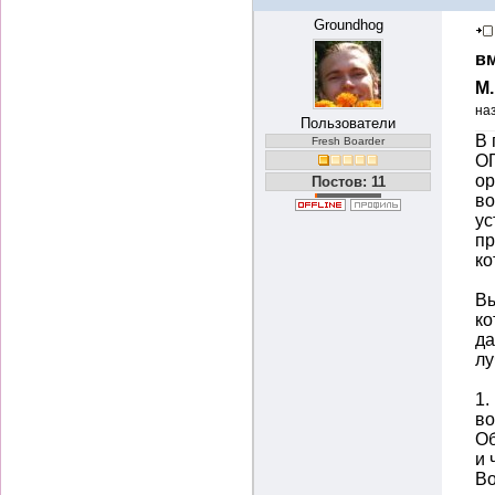
Groundhog
вм
М
на
Пользователи
В 
Fresh Boarder
О
ор
Постов: 11
во
ус
пр
ко
Вы
ко
да
лу
1.
во
Об
и 
Во