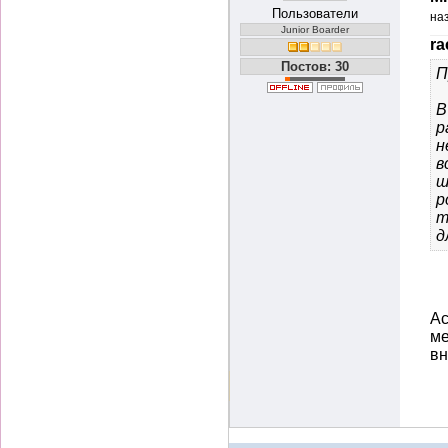
Пользователи
на
Junior Boarder
ra
Постов: 30
П
В
р
н
в
ш
р
т
д
Ас
ме
вн