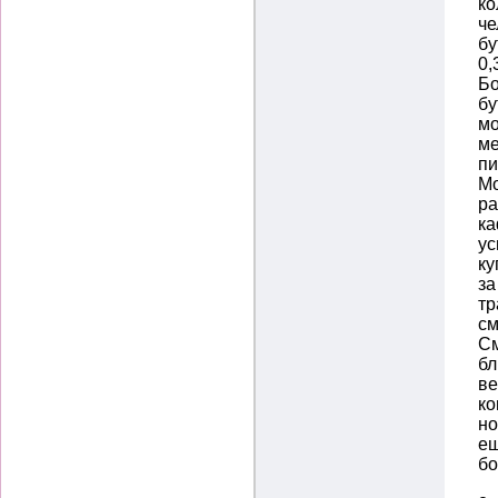
ко
че
бу
0,
Бо
бу
мо
ме
пи
Мо
ра
ка
ус
ку
за
тр
см
См
бл
ве
ко
но
ещ
бо