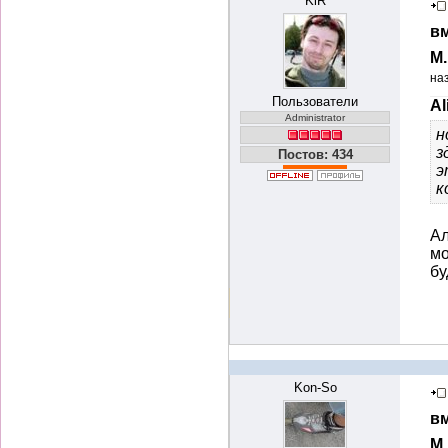
KiR
вм
М
на
Пользователи
Al
Administrator
н
з
Постов: 434
э
к
Ал
мо
бу
Kon-So
вм
М