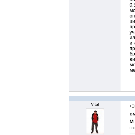
0,
мо
оп
ци
пр
уч
и
и 
пр
бр
ви
ме
м
Vital
вм
М
на