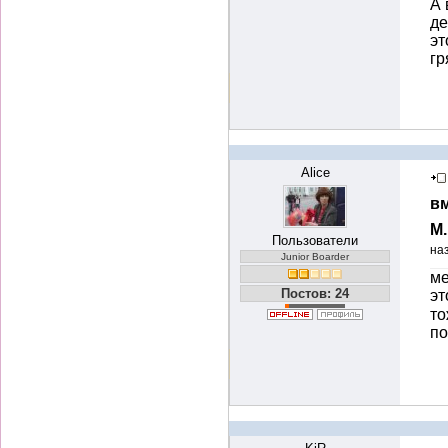
А 
де
эт
гр
Alice
вм
М
Пользователи
на
Junior Boarder
ме
Постов: 24
эт
то
по