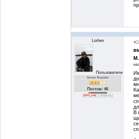
пр
Lorhen
вм
М
на
Пользователи
Им
Senior Boarder
до
мн
Постов: 46
Ка
м
сп
дл
В 
щи
се
сп