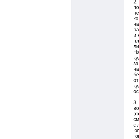
2.
по
не
ко
на
ра
и 
пл
ли
На
ку
за
на
бе
от
ку
ос
3.
во
эт
см
с 
юг
го