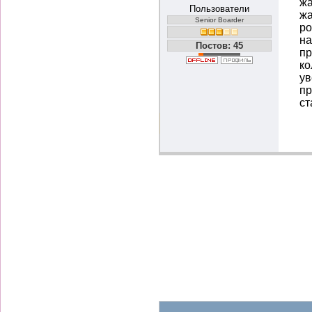
жа
Пользователи
жа
Senior Boarder
ро
на
Постов: 45
пр
ко
ув
пр
ст