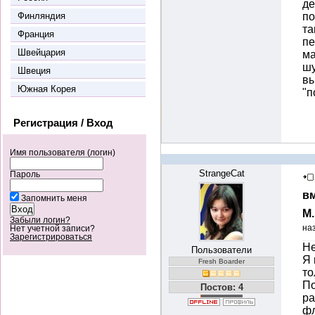
де
Финляндия
по
та
Франция
пе
Швейцария
ма
шу
Швеция
вы
Южная Корея
"п
Регистрация / Вход
Имя пользователя (логин)
StrangeCat
Пароль
вм
Запомнить меня
М
Забыли логин?
на
Нет учетной записи?
Зарегистрироваться
Не
Пользователи
Я 
Fresh Boarder
то
По
Постов: 4
ра
фл