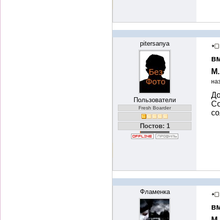
pitersanya
вм
М
на
До
Пользователи
Со
Fresh Boarder
со
Постов: 1
Фламенка
вм
М