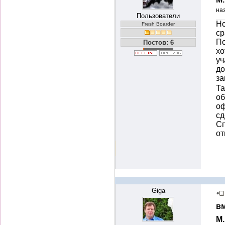
на
Пользователи
Но
Fresh Boarder
ср
По
Постов: 6
хо
уч
до
за
Та
об
оф
сд
Сп
от
Giga
вм
М