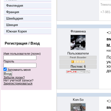
Тяжела
Финляндия
Франция
+7-981
Швейцария
Швеция
Южная Корея
Фламенка
вм
Регистрация / Вход
М
на
Пользователи
Имя пользователя (логин)
По
Fresh Boarder
ук
Пароль
хо
Постов: 6
Запомнить меня
до
Забыли логин?
Нет учетной записи?
Зарегистрироваться
Kon-So
вм