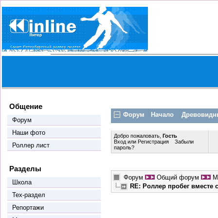
Общение
Форум
Начало
Древовидн
Форум
Наши фото
Добро пожаловать,
Гость
Вход
или
Регистрация
Забыли
Роллер лист
пароль?
Разделы
Форум
Общий форум
М
Школа
RE: Роллер пробег вместе
Тех-раздел
Репортажи