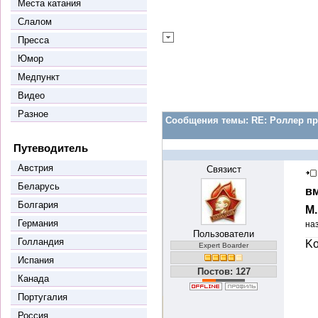
Места катания
Слалом
Пресса
Юмор
Медпункт
Видео
Разное
Сообщения темы:
RE: Роллер пр
Путеводитель
Австрия
Связист
Беларусь
вм
Болгария
М
Германия
на
Пользователи
Голландия
Ko
Expert Boarder
Испания
Постов: 127
Канада
Португалия
Россия