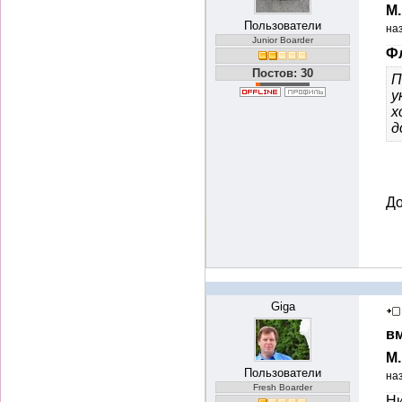
М
Пользователи
на
Junior Boarder
Фл
Постов: 30
П
у
х
д
До
Giga
вм
М
Пользователи
на
Fresh Boarder
Ни