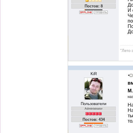
До
Постов: 8
И 
Че
по
По
До
"Лето 
KiR
вм
М
на
Пользователи
На
Administrator
На
ть
Постов: 434
то