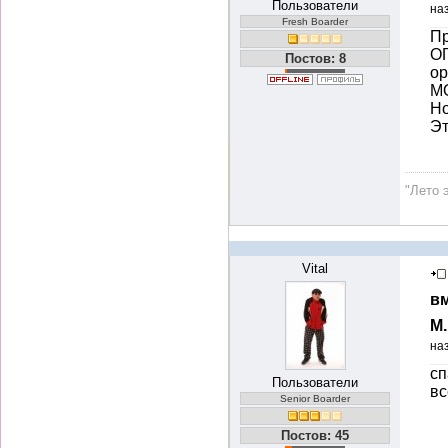
Пользователи
на
Fresh Boarder
Пр
О
Постов: 8
ор
М
Но
Эт
"Лето 
Vital
вм
М
на
сп
Пользователи
вс
Senior Boarder
Постов: 45