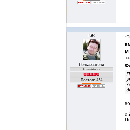
KiR
вм
М
на
Пользователи
Фл
Administrator
П
у
Постов: 434
х
д
во
об
По