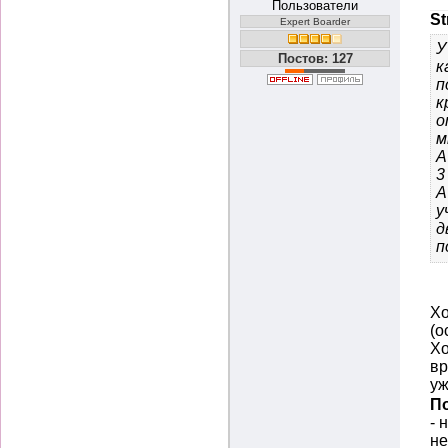
Пользователи
St
Expert Boarder
У
Постов: 127
к
п
к
о
м
А
3
А
у
д
п
Хо
(о
Хо
вр
уж
П
- 
не