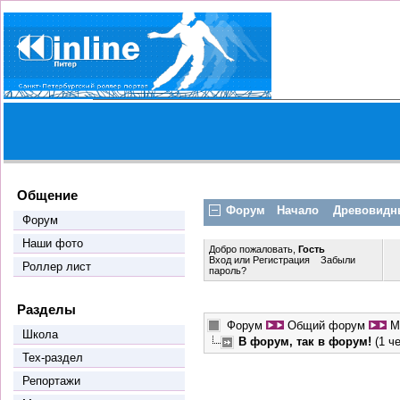
Общение
Форум
Начало
Древовидн
Форум
Наши фото
Добро пожаловать,
Гость
Вход
или
Регистрация
Забыли
Роллер лист
пароль?
Разделы
Форум
Общий форум
М
Школа
В форум, так в форум!
(1 ч
Тех-раздел
Репортажи