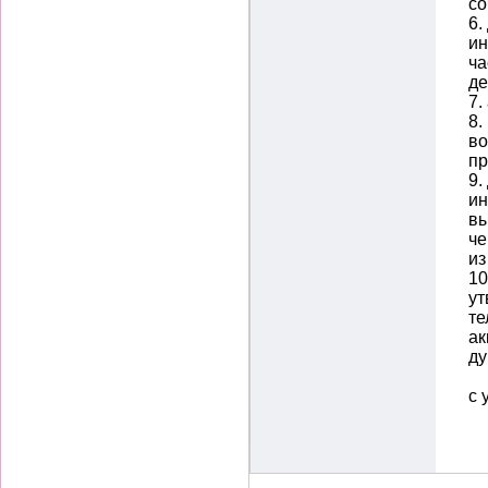
со
6.
ин
ча
де
7.
8.
во
пр
9.
ин
вы
че
из
10
ут
те
ак
ду
с 