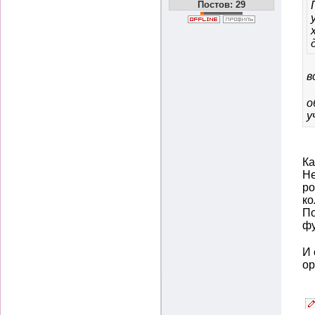
Постов: 29
в
о
у
Ка
Не
ро
ко
По
фу
И 
ор