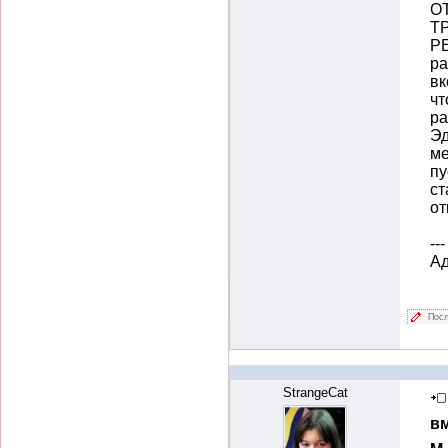
О
Т
Р
ра
вк
чт
ра
Эд
ме
пу
ст
от
---
А
Посл
StrangeCat
вм