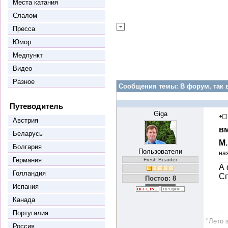
Места катания
Слалом
Пресса
Юмор
Медпункт
Видео
Разное
Сообщения темы:
В форум, так 
Путеводитель
Giga
Австрия
вм
Беларусь
М
Болгария
Пользователи
на
Германия
Fresh Boarder
А 
Голландия
Сп
Постов: 8
Испания
Канада
Португалия
"Лето 
Россия