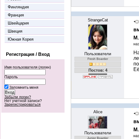
Финляндия
Франция
StrangeCat
Швейцария
вм
Швеция
М
Южная Корея
на
На
Регистрация / Вход
Пользователи
ле
Fresh Boarder
по
Имя пользователя (логин)
Её
Постов: 4
Пароль
Запомнить меня
Забыли логин?
Нет учетной записи?
Зарегистрироваться
Alice
вм
М
Пользователи
на
Junior Boarder