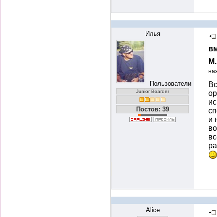
Илья
вм
М
на
Пользователи
Вс
Junior Boarder
ор
ис
Постов: 39
сп
и 
во
вс
ра
Alice