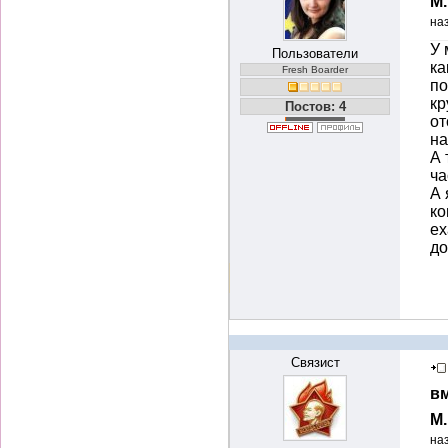
М
на
У 
Пользователи
ка
Fresh Boarder
по
кр
Постов: 4
от
на
А 
ча
А 
ко
ех
д
Связист
вм
М
на