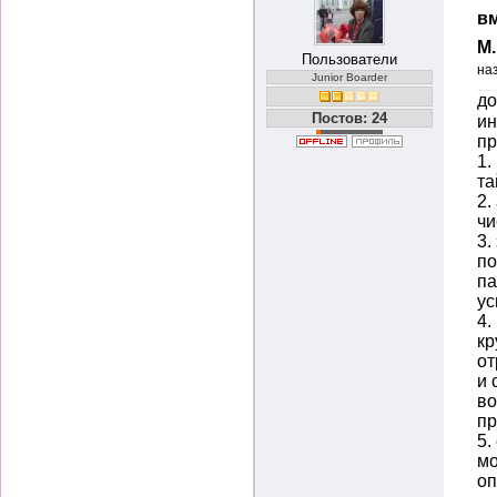
вм
М
Пользователи
на
Junior Boarder
д
Постов: 24
ин
пр
1.
т
2.
чи
3.
по
па
ус
4.
кр
от
и 
во
пр
5.
мо
оп