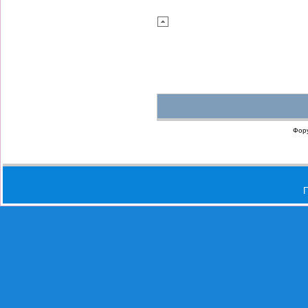
Фор
П