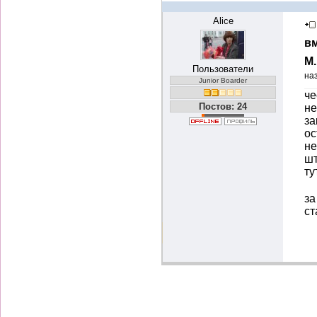
Alice
вм
М
Пользователи
на
Junior Boarder
че
Постов: 24
не
за
ос
не
шт
ту
за
ст