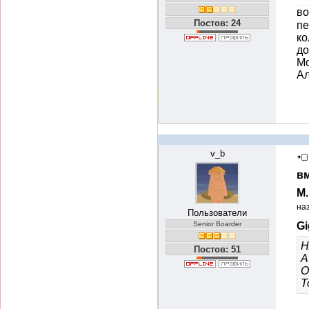
во
Постов: 24
пе
ко
до
Мо
А
v_b
вм
М
на
Пользователи
Senior Boarder
Gi
Н
Постов: 51
А
О
Т