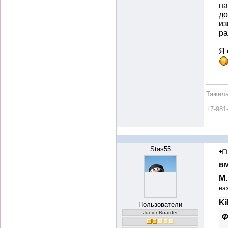
на
до
из
ра
Я 
Тяжела
+7-981
Stas55
вм
М
на
Ki
Пользователи
Junior Boarder
Ф