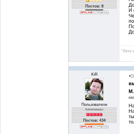
До
Постов: 8
И 
Че
по
По
До
"Лето 
KiR
вм
М
на
Пользователи
На
Administrator
На
ть
Постов: 434
то