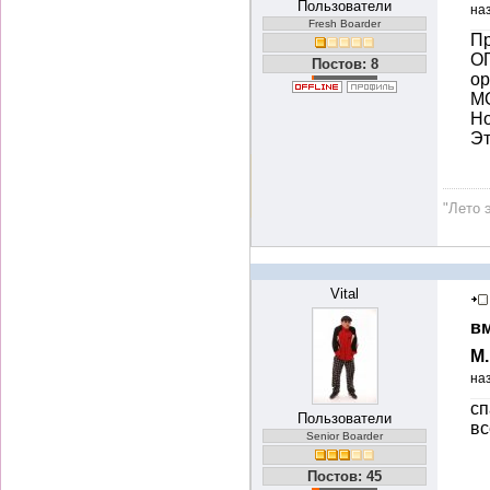
Пользователи
на
Fresh Boarder
Пр
О
Постов: 8
ор
М
Но
Эт
"Лето 
Vital
вм
М
на
сп
Пользователи
вс
Senior Boarder
Постов: 45