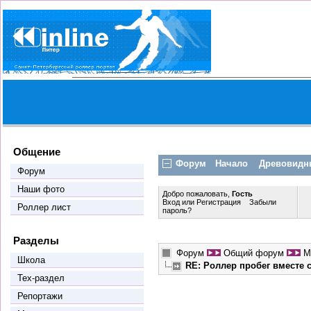
Общение
Форум
Начало
Древовидн
Форум
Наши фото
Добро пожаловать,
Гость
Вход
или
Регистрация
Забыли
Роллер лист
пароль?
Разделы
Форум
Общий форум
М
Школа
RE: Роллер пробег вместе
Тех-раздел
Репортажи