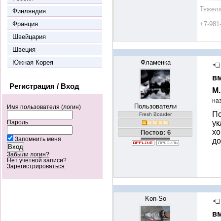
Тяжела
Финляндия
Франция
+7-981
Швейцария
Швеция
Южная Корея
Фламенка
вм
Регистрация / Вход
М
на
Пользователи
Имя пользователя (логин)
По
Fresh Boarder
ук
Пароль
хо
Постов: 6
Запомнить меня
до
Забыли логин?
Нет учетной записи?
Зарегистрироваться
Kon-So
вм