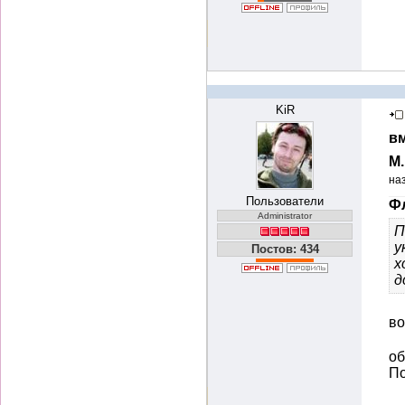
KiR
вм
М
на
Пользователи
Фл
Administrator
П
у
Постов: 434
х
д
во
об
По