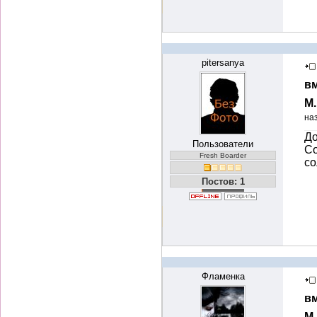
pitersanya
вм
М
на
До
Пользователи
Со
Fresh Boarder
со
Постов: 1
Фламенка
вм
М