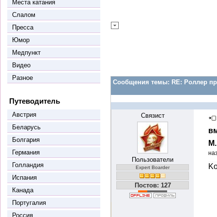
Места катания
Слалом
Пресса
Юмор
Медпункт
Видео
Разное
Сообщения темы:
RE: Роллер пр
Путеводитель
Австрия
Связист
Беларусь
вм
Болгария
М
Германия
на
Пользователи
Голландия
Ko
Expert Boarder
Испания
Постов: 127
Канада
Португалия
Россия