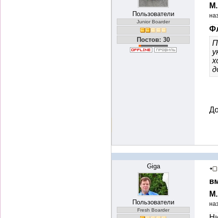
М
Пользователи
на
Junior Boarder
Фл
Постов: 30
П
у
х
д
До
Giga
вм
М
Пользователи
на
Fresh Boarder
Ни