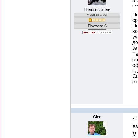
на
Пользователи
Но
Fresh Boarder
ср
По
Постов: 6
хо
уч
до
за
Та
об
оф
сд
Сп
от
Giga
вм
М