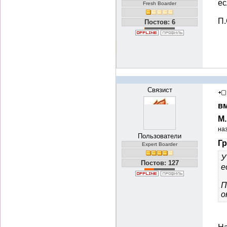
ес
Fresh Boarder
П.
Постов: 6
Связист
вм
М
на
Пользователи
Гр
Expert Boarder
У
Постов: 127
е
П
о