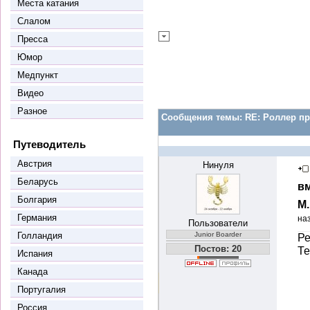
Места катания
Слалом
Пресса
Юмор
Медпункт
Видео
Разное
Сообщения темы:
RE: Роллер пр
Путеводитель
Австрия
Нинуля
Беларусь
вм
Болгария
М
Германия
на
Пользователи
Голландия
Junior Boarder
Ре
Постов: 20
Те
Испания
Канада
Португалия
Россия