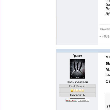
На
бе
Ва
л
Тяжела
+7-981
Гримм
вм
М
на
Св
Пользователи
Fresh Boarder
Постов: 6
Н