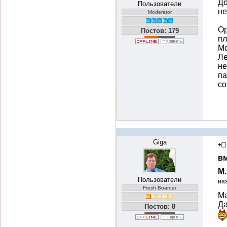
До
Пользователи
не
Moderator
Ор
Постов: 179
пл
Мо
Ле
не
па
со
Giga
вм
М
Пользователи
на
Fresh Boarder
Ма
Да
Постов: 8