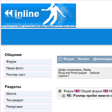
Общение
Форум
Начало
Древовидн
Форум
Наши фото
Добро пожаловать,
Гость
Вход
или
Регистрация
Забыли
Роллер лист
пароль?
Разделы
Форум
Общий форум
М
Школа
RE: Роллер пробег вместе
Тех-раздел
Репортажи