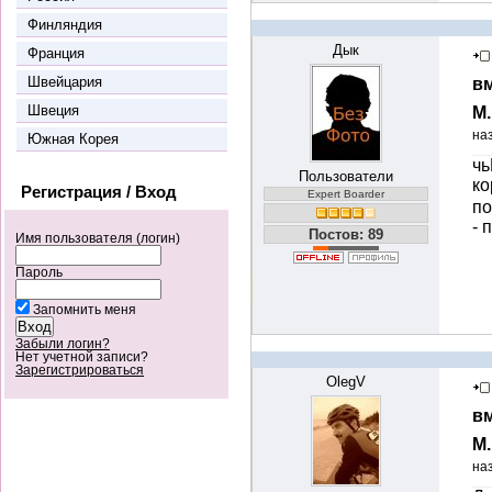
Финляндия
Дык
Франция
Швейцария
вм
Швеция
М
на
Южная Корея
чь
Пользователи
ко
Регистрация / Вход
Expert Boarder
по
- 
Постов: 89
Имя пользователя (логин)
Пароль
Запомнить меня
Забыли логин?
Нет учетной записи?
Зарегистрироваться
OlegV
вм
М
на