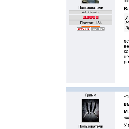
на
Пользователи
Ba
Administrator
у
м
Постов: 434
п
ес
ве
к
не
р
Гримм
вм
М
на
У 
Пользователи