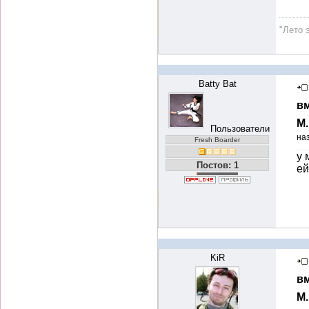
"Лето 
Batty Bat
вм
М
Пользователи
на
Fresh Boarder
у 
Постов: 1
ей
KiR
вм
М