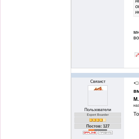
н
о
н
мн
во
Связист
вм
М
на
Пользователи
То
Expert Boarder
Постов: 127