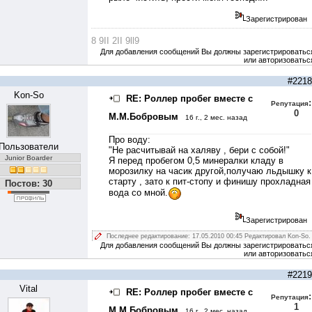
Зарегистрирован
8 9II 2II 9ll9
Для добавления сообщений Вы должны зарегистрироватьс
или авторизоватьс
#2218
Kon-So
RE: Роллер пробег вместе с
:
Репутация
0
М.М.Бобровым
16 г., 2 мес. назад
Про воду:
Пользователи
"Не расчитывай на халяву , бери с собой!"
Junior Boarder
Я перед пробегом 0,5 минералки кладу в
морозилку на часик другой,получаю льдышку к
старту , зато к пит-стопу и финишу прохладная
Постов: 30
вода со мной.
Зарегистрирован
Последнее редактирование: 17.05.2010 00:45 Редактировал Kon-So.
Для добавления сообщений Вы должны зарегистрироватьс
или авторизоватьс
#2219
Vital
RE: Роллер пробег вместе с
:
Репутация
1
М.М.Бобровым
16 г., 2 мес. назад