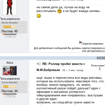
на самом деле да, лучше на воду не
рассчитывать
и не будет жажда халявы...
Пользователи
Senior Boarder
Постов: 45
Зарегистрирован
Для добавления сообщений Вы должны зарегистрироватьс
или авторизоватьс
#2220
Alice
RE: Роллер пробег вместе с
:
Репутация
1
М.М.Бобровым
16 г., 2 мес. назад
ещё. выше я перечислила все виды рекламы,
Пользователи
которые мы использовали. максимум того, что,
Junior Boarder
вообще, можно придумать. но, может,
коллективный разум пойдёт дальше? идея с
Постов: 24
афишами в магазинах ролерского
обмундирования мне понравилась. выслушаю
и другие идеи.
возможно, на спецсайтах нужно завести