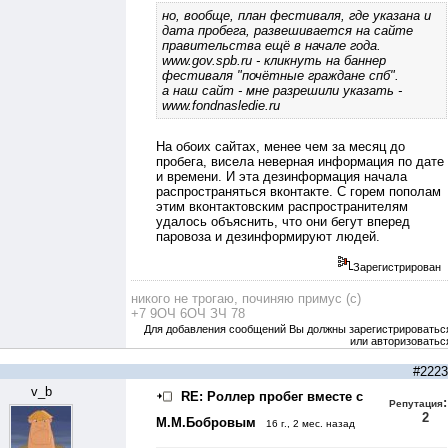
но, вообще, план фестиваля, где указана и
дата пробега, развешивается на сайте
правительства ещё в начале года.
www.gov.spb.ru
- кликнуть на баннер
фестиваля "почётные граждане спб".
а наш сайт - мне разрешили указать -
www.fondnasledie.ru
На обоих сайтах, менее чем за месяц до
пробега, висела неверная информация по дате
и времени. И эта дезинформация начала
распространяться вконтакте. С горем пополам
этим вконтактовским распространителям
удалось объяснить, что они бегут вперед
паровоза и дезинформируют людей.
Зарегистрирован
никого не трогаю, починяю примус (с)
+7 9ОЧ 6ОЧ ЗЧ 78
Для добавления сообщений Вы должны зарегистрироватьс
или авторизоватьс
#2223
v_b
RE: Роллер пробег вместе с
:
Репутация
2
М.М.Бобровым
16 г., 2 мес. назад