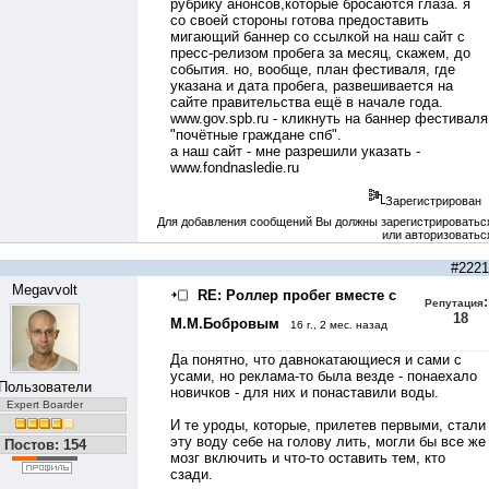
рубрику анонсов,которые бросаются глаза. я
со своей стороны готова предоставить
мигающий баннер со ссылкой на наш сайт с
пресс-релизом пробега за месяц, скажем, до
события. но, вообще, план фестиваля, где
указана и дата пробега, развешивается на
сайте правительства ещё в начале года.
www.gov.spb.ru
- кликнуть на баннер фестиваля
"почётные граждане спб".
а наш сайт - мне разрешили указать -
www.fondnasledie.ru
Зарегистрирован
Для добавления сообщений Вы должны зарегистрироватьс
или авторизоватьс
#2221
Megavvolt
RE: Роллер пробег вместе с
:
Репутация
18
М.М.Бобровым
16 г., 2 мес. назад
Да понятно, что давнокатающиеся и сами с
усами, но реклама-то была везде - понаехало
Пользователи
новичков - для них и понаставили воды.
Expert Boarder
И те уроды, которые, прилетев первыми, стали
эту воду себе на голову лить, могли бы все же
Постов: 154
мозг включить и что-то оставить тем, кто
сзади.