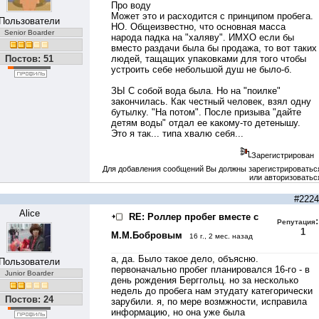
Про воду
Может это и расходится с принципом пробега.
Пользователи
НО. Общеизвестно, что основная масса
Senior Boarder
народа падка на "халяву". ИМХО если бы
вместо раздачи была бы продажа, то вот таких
Постов: 51
людей, тащащих упаковками для того чтобы
устроить себе небольшой душ не было-б.
ЗЫ С собой вода была. Но на "поилке"
закончилась. Как честный человек, взял одну
бутылку. "На потом". После призыва "дайте
детям воды" отдал ее какому-то детенышу.
Это я так... типа хвалю себя...
Зарегистрирован
Для добавления сообщений Вы должны зарегистрироватьс
или авторизоватьс
#2224
Alice
RE: Роллер пробег вместе с
:
Репутация
1
М.М.Бобровым
16 г., 2 мес. назад
а, да. Было такое дело, объясню.
Пользователи
первоначально пробег планировался 16-го - в
Junior Boarder
день рождения Берггольц. но за несколько
недель до пробега нам этудату категорически
Постов: 24
зарубили. я, по мере возмжности, исправила
информацию, но она уже была