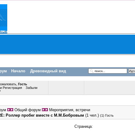
рум
Начало
Древовидный вид
пожаловать,
Гость
ли
Регистрация
Забыли
?
рум
Общий форум
Мероприятия, встречи
RE: Роллер пробег вместе с М.М.Бобровым
(1 чел.)
(1) Гость
Страница: