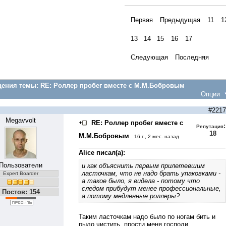
Первая
Предыдущая
11
1
13
14
15
16
17
Следующая
Последняя
ения темы:
RE: Роллер пробег вместе с М.М.Бобровым
Опции
#2217
Megavvolt
RE: Роллер пробег вместе с
:
Репутация
18
М.М.Бобровым
16 г., 2 мес. назад
Alice писал(а):
Пользователи
и как объяснить первым прилетевшим
ласточкам, что не надо брать упаковками -
Expert Boarder
а такое было, я видела - потому что
следом прибудут менее профессиональные,
Постов: 154
а потому медленные роллеры?
Таким ласточкам надо было по ногам бить и
рыло чистить, прости меня господи...