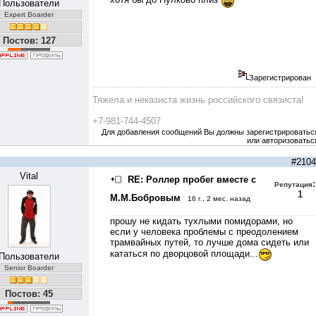
Пользователи
Expert Boarder
Постов: 127
Зарегистрирован
Тяжела и неказиста жизнь российского связиста!
+7-981-744-4507
Для добавления сообщений Вы должны зарегистрироватьс
или авторизоватьс
#2104
Vital
RE: Роллер пробег вместе с
:
Репутация
1
М.М.Бобровым
16 г., 2 мес. назад
прошу не кидать тухлыми помидорами, но
если у человека проблемы с преодолением
трамвайных путей, то лучше дома сидеть или
кататься по дворцовой площади...
Пользователи
Senior Boarder
Постов: 45