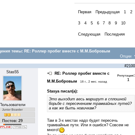
Первая
Предыдущая
1
2
3
4
5
6
7
8
9
10
Следующая
Последняя
ения темы:
RE: Роллер пробег вместе с М.М.Бобровым
Опции
#2100
Stas55
RE: Роллер пробег вместе с
:
Репутация
1
М.М.Бобровым
16 г., 2 мес. назад
Stasya писал(а):
Это выходит весь маршрут в сплошной
борьбе с пересечением трамвайных путей?
Пользователи
а как же быть новичкам?
Junior Boarder
Там в 3-х местах надо будет пересечь
Постов: 29
трамвайные пути. Или я ошибся? Совсем не
много!