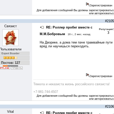
Зарегистрирован
Для добавления сообщений Вы должны зарегистрироватьс
или авторизоватьс
#2105
Связист
RE: Роллер пробег вместе с
:
Репутация
3
М.М.Бобровым
16 г., 2 мес. назад
На Дворике, а дома тем паче трамвайные пути
вряд ли научишься переходить.
Пользователи
Expert Boarder
Постов: 127
Зарегистрирован
Тяжела и неказиста жизнь российского связиста!
+7-981-744-4507
Для добавления сообщений Вы должны зарегистрироватьс
или авторизоватьс
#2106
Vital
RE: Роллер пробег вместе с