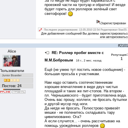
За то нигде не надо будет карабкаться с
проезжей части на тротуар и обратно! И везде
будет гореть для роллеров зелёный свет
светофоров!
Зарегистрирован
Последнее редактирование: 13.05.2010 22:54 Редактировал Stas55.
Для добавления сообщений Вы должны зарегистрироватьс
или авторизоватьс
#2101
Alice
RE: Роллер пробег вместе с
:
Репутация
1
М.М.Бобровым
16 г., 2 мес. назад
Ещё (не умею тут постить новое сообщение) -
Пользователи
большая просьба к участникам.
Junior Boarder
Нам надо оставить соотечественникам
Постов: 24
хорошее впечатление в виде двух чистых
площадей и таких же пит-стопов. На втором -
пл. Чернышевского - будет приготовлена вода.
Очень вас прошу, коллеги, не бросать бутылки
и другой мусор под ноги.
Да нигде не бросать. Полюстрово привезёт
мешки - не поленитесь складывать тару
цивилизованно. Ога?
А если случится... - очень рассчитываю на
помощь урождённых роллеров