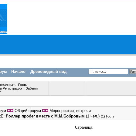
рум
Начало
Древовидный вид
пожаловать,
Гость
ли
Регистрация
Забыли
?
рум
Общий форум
Мероприятия, встречи
RE: Роллер пробег вместе с М.М.Бобровым
(1 чел.)
(1) Гость
Страница: