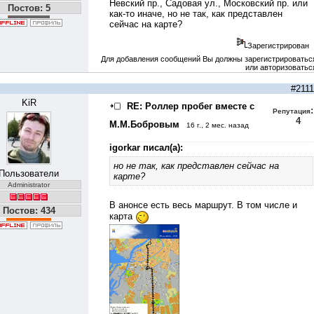
Невский пр., Садовая ул., Московский пр. или
Постов: 5
как-то иначе, но не так, как представлен
сейчас на карте?
Зарегистрирован
Для добавления сообщений Вы должны зарегистрироватьс
или авторизоватьс
#2111
KiR
RE: Роллер пробег вместе с
:
Репутация
4
М.М.Бобровым
16 г., 2 мес. назад
igorkar писал(а):
но не так, как представлен сейчас на
Пользователи
карте?
Administrator
В
анонсе
есть весь маршрут. В том числе и
Постов: 434
карта