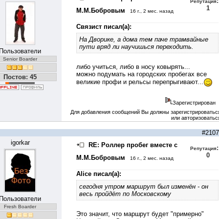
:
Репутация
1
М.М.Бобровым
16 г., 2 мес. назад
Связист писал(а):
На Дворике, а дома тем паче трамвайные
пути вряд ли научишься переходить.
Пользователи
Senior Boarder
либо учиться, либо в носу ковырять...
можно подумать на городских пробегах все
Постов: 45
великие профи и рельсы перепрыгивают...
Зарегистрирован
Для добавления сообщений Вы должны зарегистрироватьс
или авторизоватьс
#2107
igorkar
RE: Роллер пробег вместе с
:
Репутация
0
М.М.Бобровым
16 г., 2 мес. назад
Alice писал(а):
сегодня утром маршрут был изменён - он
весь пройдёт по Московскому
Пользователи
Fresh Boarder
Это значит, что маршрут будет "примерно"