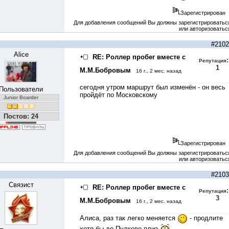
Зарегистрирован
Для добавления сообщений Вы должны зарегистрироватьс
или авторизоватьс
#2102
Alice
RE: Роллер пробег вместе с
:
Репутация
1
М.М.Бобровым
16 г., 2 мес. назад
сегодня утром маршрут был изменён - он весь
Пользователи
пройдёт по Московскому
Junior Boarder
Постов: 24
Зарегистрирован
Для добавления сообщений Вы должны зарегистрироватьс
или авторизоватьс
#2103
Связист
RE: Роллер пробег вместе с
:
Репутация
3
М.М.Бобровым
16 г., 2 мес. назад
Алиса, раз так легко меняется
- продлите
хотя бы до Пулково плиз