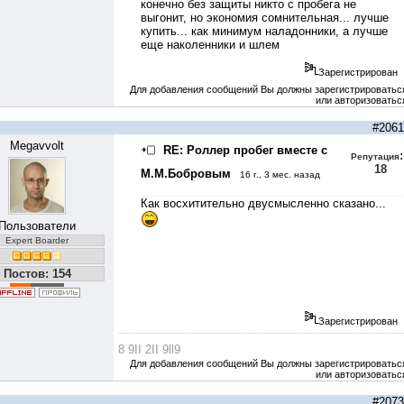
конечно без защиты никто с пробега не
выгонит, но экономия сомнительная... лучше
купить... как минимум наладонники, а лучше
еще наколенники и шлем
Зарегистрирован
Для добавления сообщений Вы должны зарегистрироватьс
или авторизоватьс
#2061
Megavvolt
RE: Роллер пробег вместе с
:
Репутация
18
М.М.Бобровым
16 г., 3 мес. назад
Как восхитительно двусмысленно сказано...
Пользователи
Expert Boarder
Постов: 154
Зарегистрирован
8 9II 2II 9ll9
Для добавления сообщений Вы должны зарегистрироватьс
или авторизоватьс
#2073