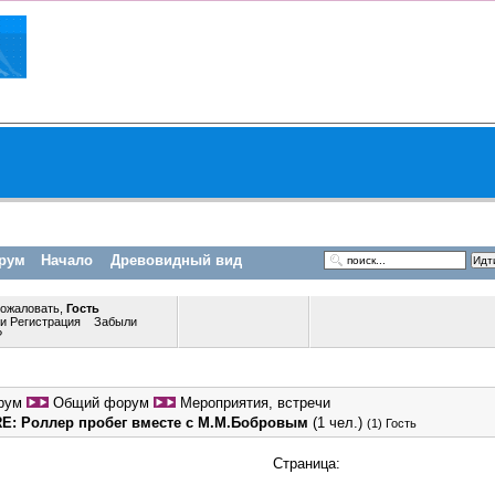
рум
Начало
Древовидный вид
пожаловать,
Гость
ли
Регистрация
Забыли
?
рум
Общий форум
Мероприятия, встречи
RE: Роллер пробег вместе с М.М.Бобровым
(1 чел.)
(1) Гость
Страница: