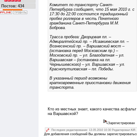
Комитет по транспорту Санкт-
Постов: 434
Петербурга сообщает, что 15 мая 2010 г. с
17:30 до 22:00 состоится традиционный
пробег роллеров в честь Почетного
гражданина Санкт-Петербурга М.М.
Боброва.
Трасса пробега: Дворцовая пл. –
Адмиралтейский пр. – Исаакиевская пл. –
Вознесенский пр. – Варшавский мост –
(остановка перед Московским пр.) –
Московский пр. – ул. Благодатная – ул.
Варшавская – (остановка на пл.
Чернышевского) – ул. Варшавская – ул.
Краснопутиловская – пл. Победы.
В указанный период возможны
кратковременные приостановки движения
транспорта.
Кто из местных знает, какого качества асфальт
на Варшавской?
Зарегистрирован
Последнее редактирование: 13.05.2010 10:30 Редактировал KiR.
Для добавления сообщений Вы должны зарегистрироватьс