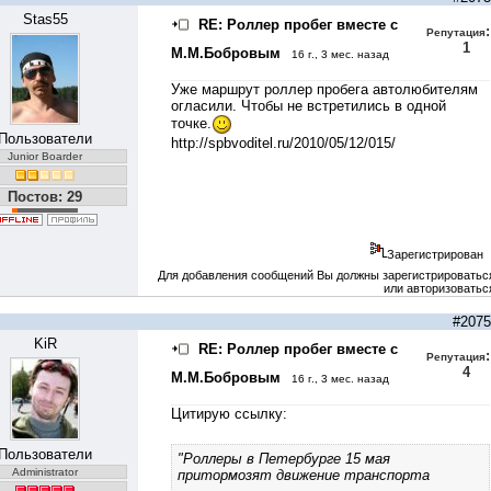
Stas55
RE: Роллер пробег вместе с
:
Репутация
1
М.М.Бобровым
16 г., 3 мес. назад
Уже маршрут роллер пробега автолюбителям
огласили. Чтобы не встретились в одной
точке.
Пользователи
http://spbvoditel.ru/2010/05/12/015/
Junior Boarder
Постов: 29
Зарегистрирован
Для добавления сообщений Вы должны зарегистрироватьс
или авторизоватьс
#2075
KiR
RE: Роллер пробег вместе с
:
Репутация
4
М.М.Бобровым
16 г., 3 мес. назад
Цитирую ссылку:
Пользователи
"Роллеры в Петербурге 15 мая
Administrator
притормозят движение транспорта