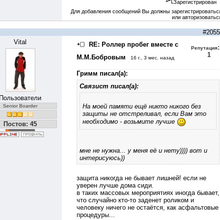
Зарегистрирован
Для добавления сообщений Вы должны зарегистрироватьс
или авторизоватьс
#2055
Vital
RE: Роллер пробег вместе с
:
Репутация
1
М.М.Бобровым
16 г., 3 мес. назад
Гримм писал(а):
Связист писал(а):
Пользователи
На моей памяти ещё никто никого без
Senior Boarder
защиты не отстреливал, если Вам это
необходимо - возьмите лучше
Постов: 45
мне не нужна... у меня её и нету)))) вот и
интерисуюсь))
защита никогда не бывает лишней! если не
уверен лучше дома сиди.
в таких массовых мероприятиях иногда бывает,
что случайно кто-то заденет роликом и
человеку ничего не остаётся, как асфальтовые
процедуры...