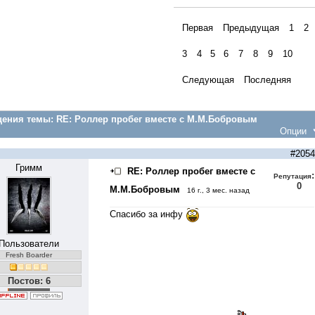
Первая
Предыдущая
1
2
3
4
5
6
7
8
9
10
Следующая
Последняя
ения темы:
RE: Роллер пробег вместе с М.М.Бобровым
Опции
#2054
Гримм
RE: Роллер пробег вместе с
:
Репутация
0
М.М.Бобровым
16 г., 3 мес. назад
Спасибо за инфу
Пользователи
Fresh Boarder
Постов: 6