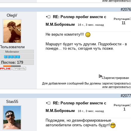
или авторизоватьс
#2076
OlegV
RE: Роллер пробег вместе с
:
Репутация
11
М.М.Бобровым
16 г., 3 мес. назад
Не верьте комитету!!!
Маршрут будет чуть другим. Подробности - в
Пользователи
понеде... то есть, сегодня чуть позже.
Moderator
Постов: 179
Зарегистрирован
Для добавления сообщений Вы должны зарегистрироватьс
или авторизоватьс
#2077
Stas55
RE: Роллер пробег вместе с
:
Репутация
1
М.М.Бобровым
16 г., 3 мес. назад
Подождем, но дезинформированные
автолюбители опять серчать будут!