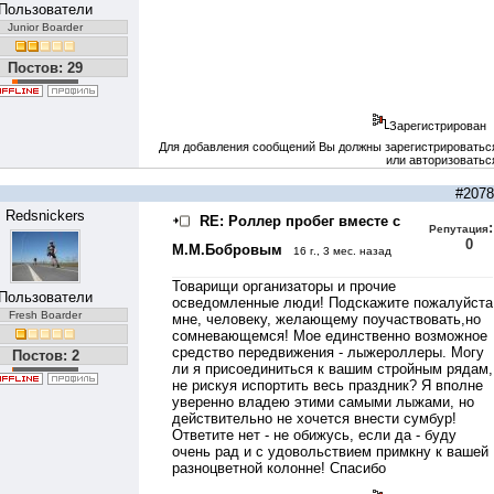
Пользователи
Junior Boarder
Постов: 29
Зарегистрирован
Для добавления сообщений Вы должны зарегистрироватьс
или авторизоватьс
#2078
Redsnickers
RE: Роллер пробег вместе с
:
Репутация
0
М.М.Бобровым
16 г., 3 мес. назад
Товарищи организаторы и прочие
Пользователи
осведомленные люди! Подскажите пожалуйста
Fresh Boarder
мне, человеку, желающему поучаствовать,но
сомневающемся! Мое единственно возможное
средство передвижения - лыжероллеры. Могу
Постов: 2
ли я присоединиться к вашим стройным рядам,
не рискуя испортить весь праздник? Я вполне
уверенно владею этими самыми лыжами, но
действительно не хочется внести сумбур!
Ответите нет - не обижусь, если да - буду
очень рад и с удовольствием примкну к вашей
разноцветной колонне! Спасибо