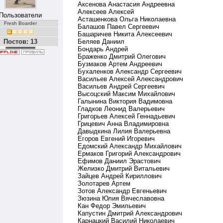
Аксенова Анастасия Андреевна
Алексеев Алексей
Пользователи
Асташенкова Ольга Николаевна
Fresh Boarder
Балашов Павел Сергеевич
Башаричев Никита Алексеевич
Постов: 13
Беляев Даниил
Бондарь Андрей
Браженко Дмитрий Олегович
Бузмаков Артем Андреевич
Бухаленков Александр Сергеевич
Васильев Алексей Александрович
Васильев Андрей Сергеевич
Высоцский Максим Михайлович
Галынина Виктория Вадимовна
Гладков Леонид Валерьевич
Григорьев Алексей Геннадьевич
Грицевич Анна Владимировна
Давыдкина Лилия Валерьевна
Егоров Евгений Игоревич
Едомский Александр Михайлович
Ермаков Григорий Александрович
Ефимов Даниил Эрастович
Желизко Дмитрий Витальевич
Зайцев Андрей Кириллович
Золотарев Артем
Зотов Александр Евгеньевич
Зюзина Юлия Вячеславовна
Кан Федор Эмильевич
Капустин Дмитрий Александрович
Карнацкий Василий Николаевич