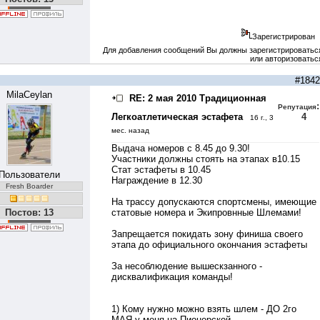
Зарегистрирован
Для добавления сообщений Вы должны зарегистрироватьс
или авторизоватьс
#1842
MilaCeylan
RE: 2 мая 2010 Традиционная
:
Репутация
Легкоатлетическая эстафета
4
16 г., 3
мес. назад
Выдача номеров с 8.45 до 9.30!
Участники должны стоять на этапах в10.15
Стат эстафеты в 10.45
Пользователи
Награждение в 12.30
Fresh Boarder
На трассу допускаются спортсмены, имеющие
Постов: 13
статовые номера и Экипровнные Шлемами!
Запрещается покидать зону финиша своего
этапа до официального окончания эстафеты
За несоблюдение вышескзанного -
дисквалификация команды!
1) Кому нужно можно взять шлем - ДО 2го
МАЯ у меня на Пионерской