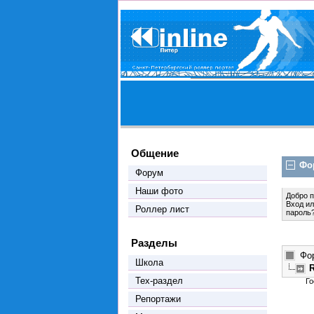
Общение
Фо
Форум
Наши фото
Добро 
Вход
и
Роллер лист
пароль
Разделы
Фо
Школа
Тех-раздел
Го
Репортажи