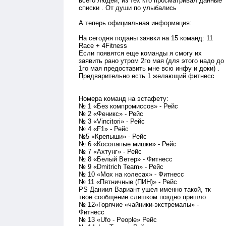
всего людей, из тех кто просматривал данные
списки . От души по улыбались
А теперь официальная информация:
На сегодня поданы заявки на 15 команд: 11
Race + 4Fitness
Если появятся еще команды я смогу их
заявить рано утром 2го мая (для этого надо до
1го мая предоставить мне всю инфу и доки) .
Предварительно есть 1 желающий фитнесс
Номера команд на эстафету:
№ 1 «Без компромиссов» - Рейс
№ 2 «Феникс» - Рейс
№ 3 «Vincitori» - Рейс
№ 4 «F1» - Рейс
№5 «Крепыши» - Рейс
№ 6 «Косолапые мишки» - Рейс
№ 7 «Ахтунг» - Рейс
№ 8 «Белый Ветер» - Фитнесс
№ 9 «Dmitrich Team» - Рейс
№ 10 «Мох на колесах» - Фитнесс
№ 11 «Пятничные (ПИН)» - Рейс
PS Даниил Вариант ушел именно такой, тк
твое сообщение слишком поздно пришло
№ 12«Горячие «чайники-экстремалы» -
Фитнесс
№ 13 «Ufo - People» Рейс