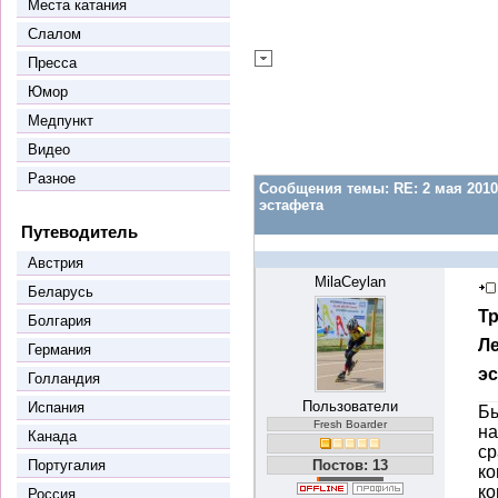
Места катания
Слалом
Пресса
Юмор
Медпункт
Видео
Разное
Сообщения темы:
RE: 2 мая 201
эстафета
Путеводитель
Австрия
MilaCeylan
Беларусь
Т
Болгария
Ле
Германия
э
Голландия
Пользователи
Испания
Бы
Fresh Boarder
на
Канада
ср
Португалия
Постов: 13
ко
ко
Россия