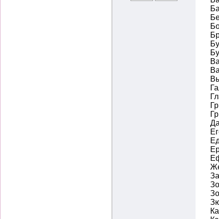
Ба
Бе
Бо
Бр
Бу
Бу
Ва
Ва
Вы
Га
Гл
Гр
Гр
Да
Ег
Ед
Ер
Е
Же
За
Зо
Зо
Зю
Ка