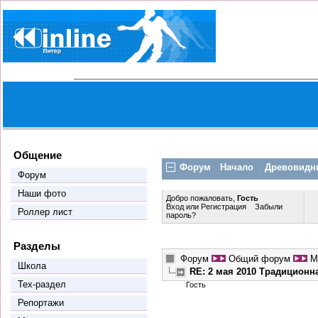
Общение
Форум
Начало
Древовидн
Форум
Наши фото
Добро пожаловать,
Гость
Вход
или
Регистрация
Забыли
Роллер лист
пароль?
Разделы
Форум
Общий форум
М
Школа
RE: 2 мая 2010 Традиционн
Тех-раздел
Гость
Репортажи