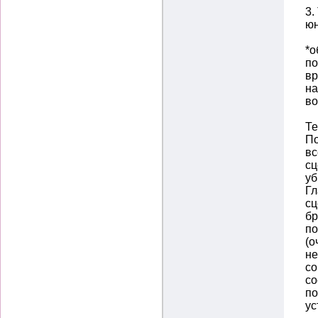
3.
юн
*о
по
вр
на
во
Те
По
вс
сц
уб
Гл
сц
бр
по
(о
не
со
со
по
ус