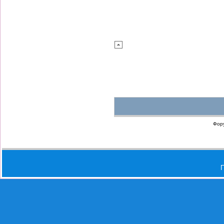
Фор
П