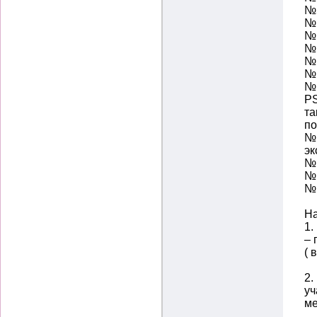
№5
№ 
№ 
№ 
№ 
№ 
№ 
PS
та
по
№ 
эк
№ 
№ 
№ 
Н
1.
– 
( 
2.
уч
ме