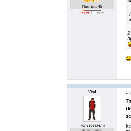
M
Постов: 45
2
п
Vital
Т
Ле
э
Пользователи
Кс
Senior Boarder