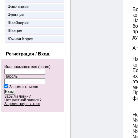
Финляндия
Бо
ко
Франция
На
Швейцария
бо
Швеция
пр
ду
Южная Корея
А 
Регистрация / Вход
На
ко
Имя пользователя (логин)
Ес
их
Пароль
эт
мн
Запомнить меня
Пр
Забыли логин?
ф
Нет учетной записи?
Зарегистрироваться
Но
№ 
№ 
№ 
№ 