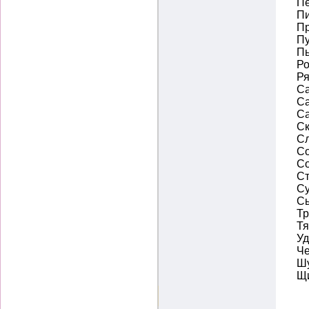
Пе
Пи
Пр
Пу
Пь
Р
Ря
Са
Са
Са
Ск
Сл
Со
Со
Ст
Су
Сы
Тр
Тя
Уд
Че
Ш
Щи