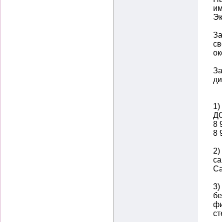
им
Э
За
св
ок
За
ди
1)
ДО
8 
8 
2)
са
Са
3)
бе
фи
ст