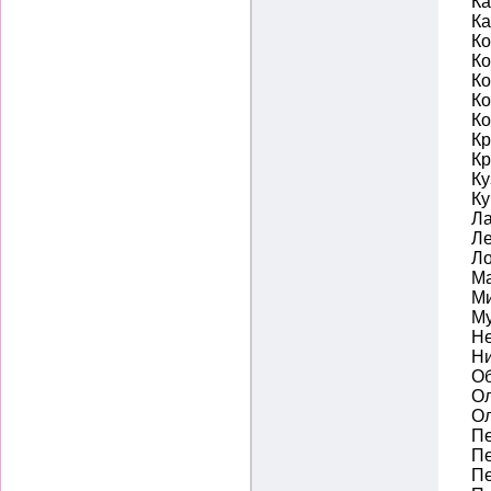
Ка
Ка
Ко
Ко
Ко
Ко
Ко
Кр
Кр
Ку
Ку
Ла
Ле
Ло
Ма
М
Му
Не
Ни
Об
Ол
Ол
Пе
Пе
Пе