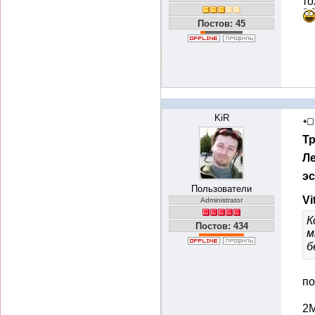
то
Постов: 45
KiR
Т
Ле
э
Пользователи
Vi
Administrator
К
Постов: 434
м
б
по
2M