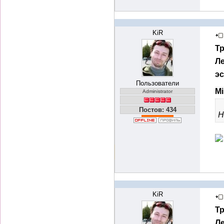
KiR
Т
Ле
э
Пользователи
Mi
Administrator
Постов: 434
Н
KiR
Т
Ле