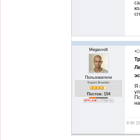
са
ко
сг
Megavvolt
Т
Ле
э
Пользователи
Expert Boarder
Я 
ул
Постов: 154
По
на
8 9II 2I