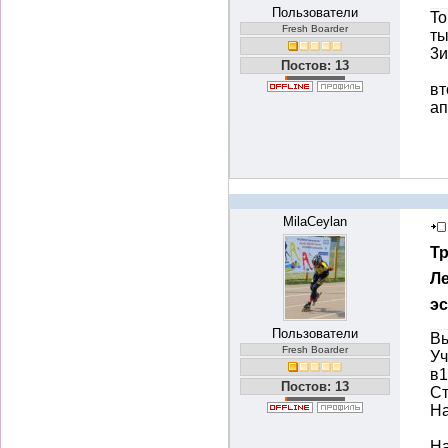
Пользователи
To
Fresh Boarder
ты
3и
Постов: 13
вт
ап
MilaCeylan
Т
Ле
э
Пользователи
Вы
Fresh Boarder
Уч
в1
Постов: 13
Ст
На
На