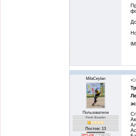
Пр
ф
До
Но
IM
MilaCeylan
Т
Ле
э
Пользователи
Сп
Fresh Boarder
Ак
Ал
Постов: 13
Ас
Ба