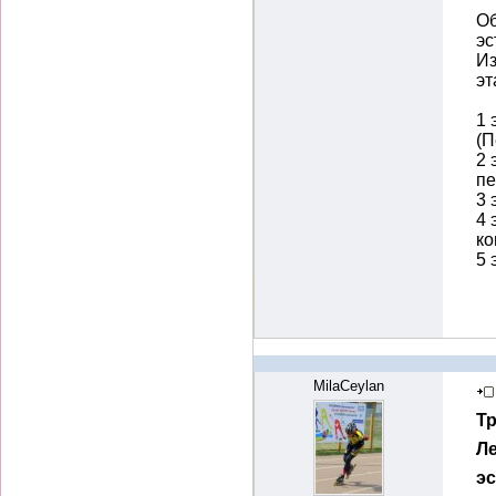
Об
эс
Из
эт
1 
(П
2 
пе
3 
4 
ко
5 
MilaCeylan
Т
Ле
э