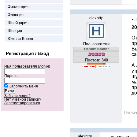
Финляндия
Франция
alexhttp
Швейцария
20
Швеция
От
Южная Корея
пр
Пользователи
Вы
Platinum Boarder
Регистрация / Вход
са
Постов: 340
А 
Имя пользователя (логин)
ут
шу
Пароль
ма
Запомнить меня
пр
до
Забыли логин?
Нет учетной записи?
Зарегистрироваться
Пятни
alexhttp