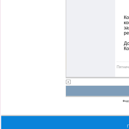
Ко
ко
за
ре
До
Ко
Пятни
Фор
П