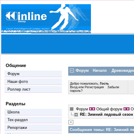
Общение
Форум
Начало
Древовидн
Форум
Наши фото
Добро пожаловать,
Гость
Вход
или
Регистрация
Забыли
Роллер лист
пароль?
Разделы
Форум
Общий форум
О
Школа
RE: Зимний ледовый сезон -
Тех-раздел
Репортажи
Сообщения темы:
RE: Зимний лед