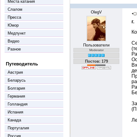
Места катания
Слалом
OlegV
Пресса
г.
Юмор
Ко
Медпункт
Видео
Се
Пользователи
(т
Разное
Moderator
Ра
Ос
Постов: 179
Путеводитель
Вх
де
Австрия
Пр
Беларусь
ра
Ра
Болгария
Бе
Германия
За
Голландия
(П
Испания
Ле
Канада
Португалия
Россия