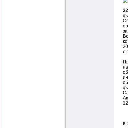
22
фи
Об
ор
за
Вс
ко
20
лю
Пр
на
об
ин
об
фи
Са
Ак
12
К 