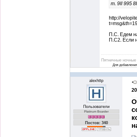
т. 9II 995 8
http://velopi
t=msg&th=1
П.С. Едем 
П.С2. Если
Пятничные ночны
Для добавлени
alexhttp
20
О
Пользователи
с
Platinum Boarder
к
Постов: 340
н