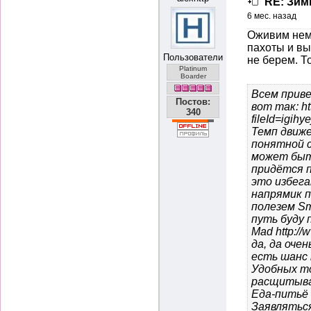
RE: Зимн
6 мес. назад
Оживим немн
пахоты и вы
Пользователи
не берем. Т
Platinum
Boarder
Всем приве
Постов:
вот так:
h
340
fileId=igihyej
Темп движе
понятной 
может быт
придётся п
это избега
напрямик п
полезем Sm
путь буду 
Mad
http:/
да, да оче
есть шанс 
Удобных то
расщитыва
Еда-питьё 
Заявлятьс