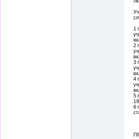
лю
Уч
сл
1 
уч
вк
2 
уч
вк
3 
уч
вк
4 
уч
вк
5 
19
6 
ст
П