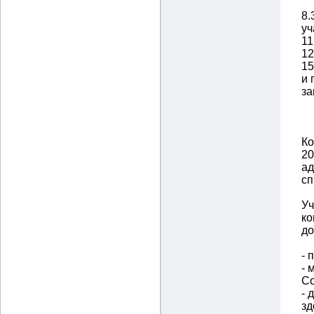
8.
уч
11
12
15
и 
за
Ко
20
ад
сп
Уч
ко
до
- 
- 
Со
- 
зд