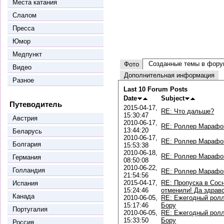
Места катания
Слалом
Пресса
Юмор
Медпункт
Созданные темы в фору
Фото
Видео
Дополнительная информация
Разное
Last 10 Forum Posts
Date
Subject
Путеводитель
2015-04-17,
RE: Что дальше?
15:30:47
Австрия
2010-06-17,
RE: Роллер Марафо
13:44:20
Беларусь
2010-06-17,
RE: Роллер Марафо
Болгария
15:53:38
2010-06-18,
RE: Роллер Марафо
Германия
08:50:08
2010-06-22,
Голландия
RE: Роллер Марафо
21:54:56
2015-04-17,
RE: Пропуска в Сос
Испания
15:24:46
отменили! Да здравс
Канада
2010-06-05,
RE: Ежегодный ролл
15:17:46
Бору
Португалия
2010-06-05,
RE: Ежегодный ролл
15:33:50
Бору
Россия