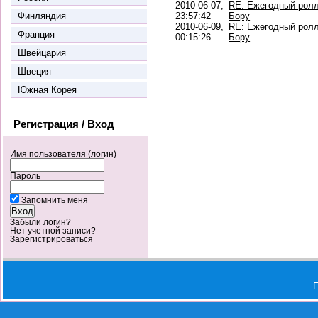
2010-06-07,
RE: Ежегодный ролл
Финляндия
23:57:42
Бору
2010-06-09,
RE: Ежегодный ролл
Франция
00:15:26
Бору
Швейцария
Швеция
Южная Корея
Регистрация / Вход
Имя пользователя (логин)
Пароль
Запомнить меня
Забыли логин?
Нет учетной записи?
Зарегистрироваться
П