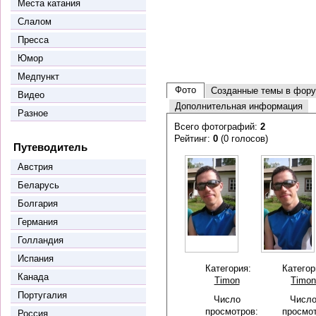
Места катания
Слалом
Пресса
Юмор
Медпункт
Фото
Созданные темы в фор
Видео
Дополнительная информация
Разное
Всего фотографий:
2
Рейтинг:
0
(0 голосов)
Путеводитель
Австрия
Беларусь
Болгария
Германия
Голландия
Испания
Категория:
Категор
Канада
Timon
Timo
Португалия
Число
Числ
просмотров:
просмот
Россия