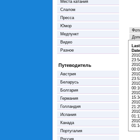
Места катания
Слалом
Пресса
Юмор
Фот
Медпункт
Доп
Видео
Last
Разное
Date
2010
23:5
2010
Путеводитель
00:0
Австрия
2010
23:5
Беларусь
2010
00:1
Болгария
2010
15:3
Германия
2010
Голландия
21:2
2010
Испания
01:1
2010
Канада
01:1
Португалия
Россия