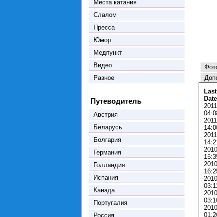
Места катания
Слалом
Пресса
Юмор
Медпункт
Видео
Фот
Разное
Доп
Last
Date
Путеводитель
2011
04:0
Австрия
2011
Беларусь
14:0
2011
Болгария
14:2
2010
Германия
15:3
2010
Голландия
16:2
Испания
2010
03:1
Канада
2010
03:1
Португалия
2010
01:2
Россия