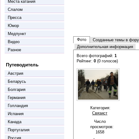
Места катания
Слалом
Пресса
Юмор
Медпункт
Фото
Созданные темы в фор
Видео
Дополнительная информация
Разное
Всего фотографий:
1
Рейтинг:
0
(0 голосов)
Путеводитель
Австрия
Беларусь
Болгария
Германия
Голландия
Категория:
Связист
Испания
Число
Канада
просмотров:
Португалия
1658
Россия